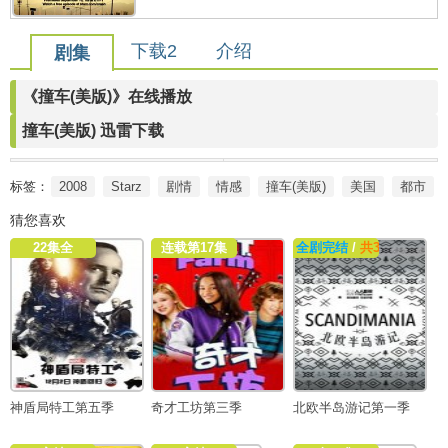
下载2
介绍
剧集
《撞车(美版)》在线播放
撞车(美版) 迅雷下载
标签：
2008
Starz
剧情
情感
撞车(美版)
美国
都市
猜您喜欢
22集全
连载第17集
全剧完结
/
共3集
神盾局特工第五季
奇才工坊第三季
北欧半岛游记第一季