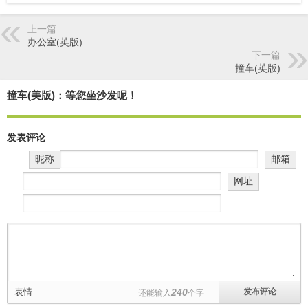
上一篇
办公室(英版)
下一篇
撞车(英版)
撞车(美版)：等您坐沙发呢！
发表评论
昵称
邮箱
网址
表情
240
还能输入
个字