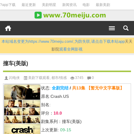
?app下载
最近更新
美剧明星
新闻资讯
电影
最新美剧
本站域名变更为https://www.70meiju.com/,为防失联,请点击下载本站app
天天
影院
观看全网影视
撞车(美版)
闪电侠
美剧下载观看
,
都市/情感
3745
0
状态:
全剧完结
/
共13集
【暂无中文字幕版】
原名:Crash.US
别名:
评分：
10.0
剧集系列：撞车(美版)
上次更新:
09-15