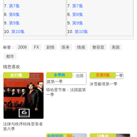
第7集
第7集
第8集
第8集
第9集
第9集
第10集
第10集
标签：
2009
FX
剧情
医务
情感
整容室
美国
都市
猜您喜欢
全23集
本季终
至第8集
冰雪极境第一季
嘻哈星节奏：法国篇第
一季
法律与秩序特殊受害者
第六季
全剧完结
/
共6集
10集全