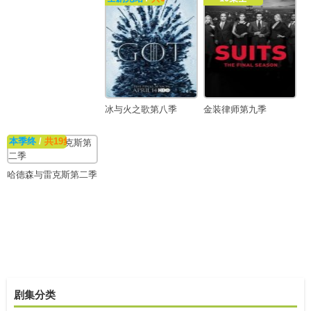
冰与火之歌第八季
金装律师第九季
本季终
/
共19集
哈德森与雷克斯第二季
剧集分类