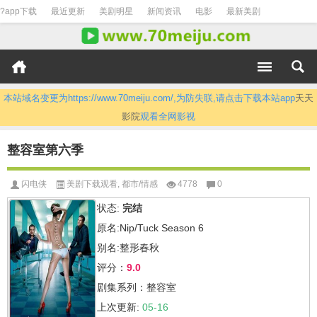
?app下载
最近更新
美剧明星
新闻资讯
电影
最新美剧
本站域名变更为https://www.70meiju.com/,为防失联,请点击下载本站app
天天
影院
观看全网影视
整容室第六季
闪电侠
美剧下载观看
,
都市/情感
4778
0
状态:
完结
原名:Nip/Tuck Season 6
别名:整形春秋
评分：
9.0
剧集系列：整容室
上次更新:
05-16