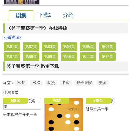
下载2
介绍
剧集
《斧子警察第一季》在线播放
云播资源2
第01集
第02集
第03集
第04集
第05集
第06集
第07集
第08集
第09集
第10集
第11集
第12集
斧子警察第一季 迅雷下载
标签：
2013
FOX
动漫
卡通
斧子警察
美国
猜您喜欢
6集全
完结
6集全
耻辱堂第一季
哥本哈根牛仔第一季