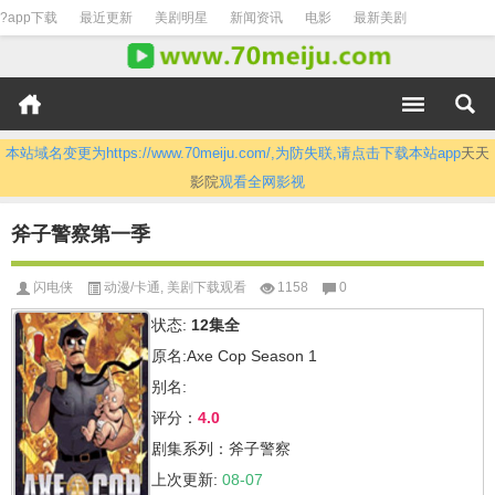
?app下载
最近更新
美剧明星
新闻资讯
电影
最新美剧
本站域名变更为https://www.70meiju.com/,为防失联,请点击下载本站app
天天
影院
观看全网影视
斧子警察第一季
闪电侠
动漫/卡通
,
美剧下载观看
1158
0
状态:
12集全
原名:Axe Cop Season 1
别名:
评分：
4.0
剧集系列：斧子警察
上次更新:
08-07