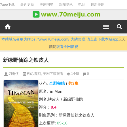
?app下载
最近更新
美剧明星
新闻资讯
电影
最新美剧
本站域名变更为https://www.70meiju.com/,为防失联,请点击下载本站app
天天
影院
观看全网影视
新绿野仙踪之铁皮人
闪电侠
科幻/魔幻
,
美剧下载观看
1448
0
状态:
全剧完结
/
共3集
原名:Tin Man
别名:铁皮人 / 新绿野仙踪
评分：
8.4
剧集系列：新绿野仙踪之铁皮人
上次更新:
09-16