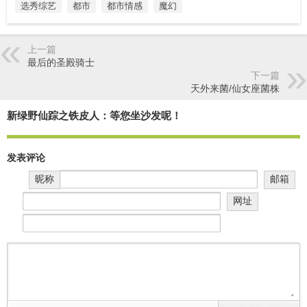
选秀综艺
都市
都市情感
魔幻
上一篇
最后的圣殿骑士
下一篇
天外来菌/仙女座菌株
新绿野仙踪之铁皮人：等您坐沙发呢！
发表评论
昵称
邮箱
网址