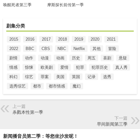
唤醒死者第三季
摩斯探长前传第一季
剧集分类
2015
2016
2017
2018
2019
2020
2021
2022
BBC
CBS
NBC
Netflix
其他
冒险
剧情
动作
动漫
动画
历史
周五
喜剧
悬疑
情感
惊悚
欧美剧
爱情
犯罪
犯罪历史
真人秀
科幻
综艺
罪案
美国
英国
记录
选秀
选秀综艺
都市
都市情感
魔幻
上一篇
杀戮本性第一季
下一篇
早间新闻第三季
新闻播音员第二季：等您坐沙发呢！