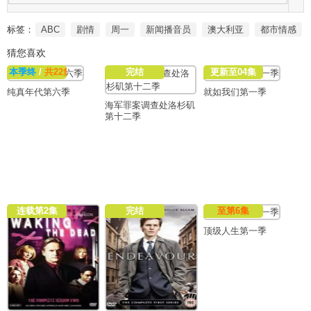
标签：
ABC
剧情
周一
新闻播音员
澳大利亚
都市情感
猜您喜欢
本季终
/
共22集
完结
更新至04集
纯真年代第六季
就如我们第一季
海军罪案调查处洛杉矶
第十二季
连载第2集
完结
至第6集
顶级人生第一季