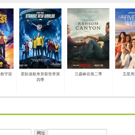
拯救宇宙
星际迷航奇异新世界第
兰森峡谷第二季
五星周
四季
网址