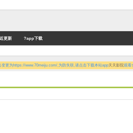
近更新
?app下载
更为https://www.70meiju.com/,为防失联,请点击下载本站app
天天影院
观看