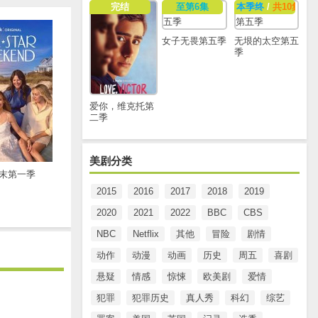
完结
至第6集
本季终
/
共10集
女子无畏第五季
无垠的太空第五
季
爱你，维克托第
二季
美剧分类
末第一季
2015
2016
2017
2018
2019
2020
2021
2022
BBC
CBS
NBC
Netflix
其他
冒险
剧情
动作
动漫
动画
历史
周五
喜剧
悬疑
情感
惊悚
欧美剧
爱情
犯罪
犯罪历史
真人秀
科幻
综艺