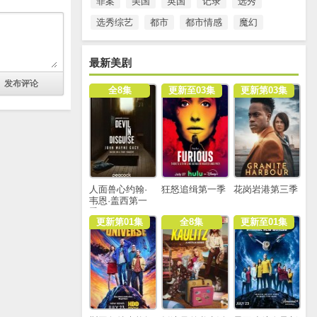
罪案
美国
英国
记录
选秀
选秀综艺
都市
都市情感
魔幻
最新美剧
全8集
更新至03集
更新第03集
人面兽心约翰·
狂怒追缉第一季
花岗岩港第三季
韦恩·盖西第一
季
更新第01集
全8集
更新至01集