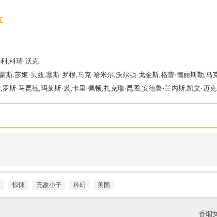
五
利,科瑞·沃克
西蒙斯,莎姬·贝兹,塞斯·罗根,马克·哈米尔,沃尔顿·戈金斯,格蕾·德丽斯勒,马
,罗斯·马昆德,玛莱斯·裘,卡里·佩顿,扎克瑞·昆图,安德鲁·兰内斯,凯文·迈
幻
惊悚
无敌小子
科幻
美国
香烟