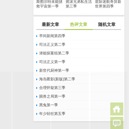
斯图尔特未能拯
摇滚兄弟私生活
星际迷航奇异新
救宇宙第一季
第三季
世界第四季
最新文章
热评文章
随机文章
早间新闻第四季
司法正义第二季
潜能探案组第二季
司法正义第一季
新世代厨神第一季
海岛匿影(新版)第二季
合理怀疑第三季
困兽之局第一季
黑兔第一季
年少轻狂第五季