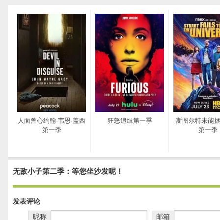
人面兽心约翰·韦恩·盖西
狂怒追缉第一季
斯图尔特未能
第一季
第一季
无敌小子第二季：等您坐沙发呢！
发表评论
昵称
邮箱