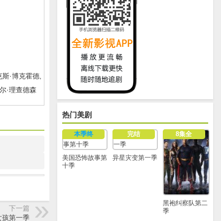
克斯·博克霍德,
克尔·理查德森
热门美剧
本季终
完结
8集全
美国恐怖故事第
异星灾变第一季
十季
黑袍纠察队第二
下一篇
季
女孩第一季