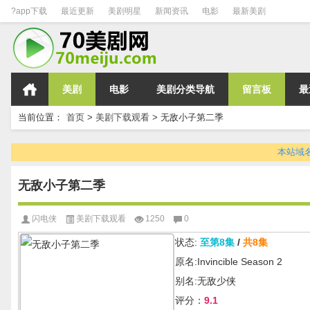
?app下载
最近更新
美剧明星
新闻资讯
电影
最新美剧
美剧
电影
美剧分类导航
留言板
最
当前位置：
首页
>
美剧下载观看
>
无敌小子第二季
本站域名变
无敌小子第二季
闪电侠
美剧下载观看
1250
0
状态:
至第8集
/
共8集
原名:Invincible Season 2
别名:无敌少侠
评分：
9.1