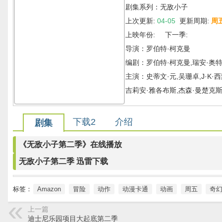
剧集系列：无敌小子
上次更新:
04-05
更新周期:
周
上映年份: 下一季:
导演：罗伯特·柯克曼
编剧：罗伯特·柯克曼,瑞安·奥特
主演：史蒂文·元,吴珊卓,J·K·
吉莉安·雅各布斯,杰森·曼楚克斯
下载2
介绍
剧集
《无敌小子第二季》在线播放
无敌小子第二季 迅雷下载
标签：
Amazon
冒险
动作
动漫卡通
动画
周五
奇
上一篇
迪士尼乐园项目大起底第二季