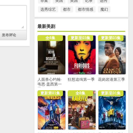
罪案
美国
英国
记录
选秀
选秀综艺
都市
都市情感
魔幻
最新美剧
全8集
更新至03集
更新第03集
人面兽心约翰·
狂怒追缉第一季
花岗岩港第三季
韦恩·盖西第一
季
更新第01集
全8集
更新至01集