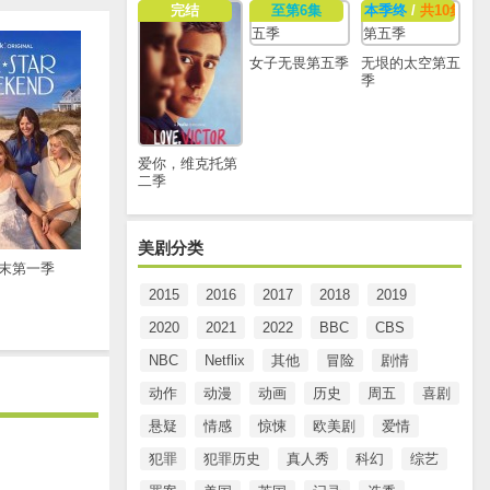
完结
至第6集
本季终
/
共10集
女子无畏第五季
无垠的太空第五
季
爱你，维克托第
二季
美剧分类
末第一季
2015
2016
2017
2018
2019
2020
2021
2022
BBC
CBS
NBC
Netflix
其他
冒险
剧情
动作
动漫
动画
历史
周五
喜剧
悬疑
情感
惊悚
欧美剧
爱情
犯罪
犯罪历史
真人秀
科幻
综艺