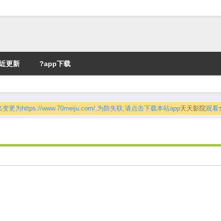
近更新
?app下载
更为https://www.70meiju.com/,为防失联,请点击下载本站app
天天影院
观看