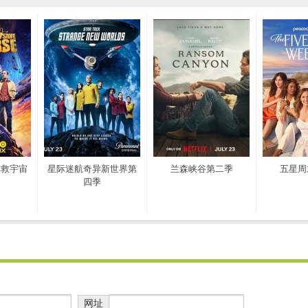
拯救宇宙
星际迷航奇异新世界第
兰森峡谷第二季
五星周
四季
网址