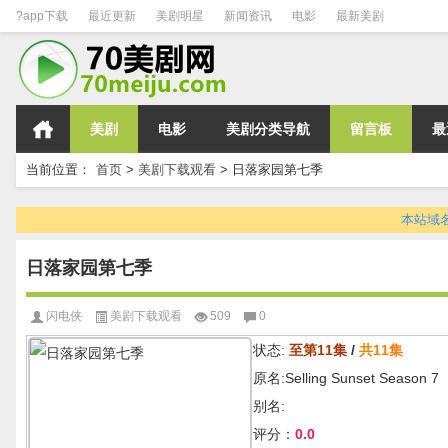
?app下载
最近更新
美剧明星
新闻资讯
电影
最新美剧
美剧
电影
美剧分类导航
留言板
最
当前位置：
首页
>
美剧下载观看
>
日落家园第七季
本站域名变
日落家园第七季
闪电侠
美剧下载观看
509
0
状态:
至第11集
/
共11集
原名:Selling Sunset Season 7
别名:
评分：
0.0