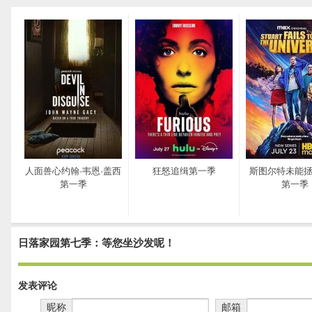
人面兽心约翰·韦恩·盖西
狂怒追缉第一季
斯图尔特未能
第一季
第一季
日落家园第七季：等您坐沙发呢！
发表评论
昵称
邮箱