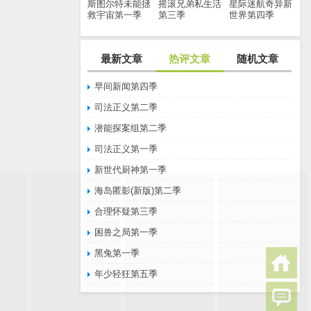
斯图尔特未能拯
摇滚兄弟私生活
星际迷航奇异新
救宇宙第一季
第三季
世界第四季
最新文章
热评文章
随机文章
早间新闻第四季
司法正义第二季
潜能探案组第二季
司法正义第一季
新世代厨神第一季
海岛匿影(新版)第二季
合理怀疑第三季
困兽之局第一季
黑兔第一季
年少轻狂第五季