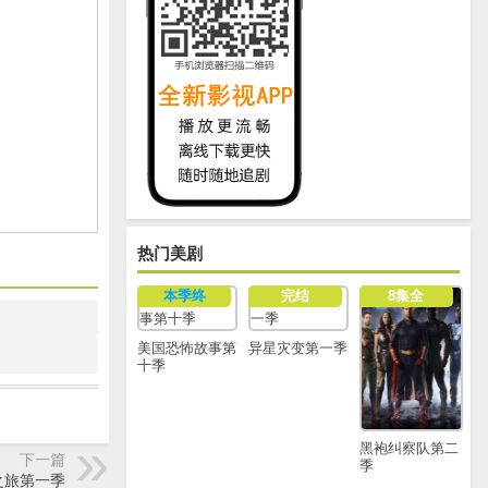
热门美剧
本季终
完结
8集全
美国恐怖故事第
异星灾变第一季
十季
黑袍纠察队第二
下一篇
季
之旅第一季