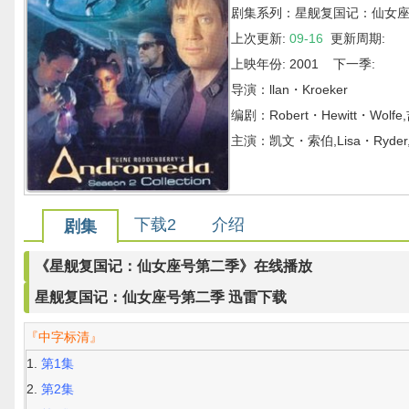
剧集系列：星舰复国记：仙女
上次更新:
09-16
更新周期:
上映年份: 2001 下一季:
导演：llan・Kroeker
编剧：Robert・Hewitt・Wol
主演：凯文・索伯,Lisa・Ryde
下载2
介绍
剧集
《星舰复国记：仙女座号第二季》在线播放
星舰复国记：仙女座号第二季 迅雷下载
『中字标清』
第1集
第2集