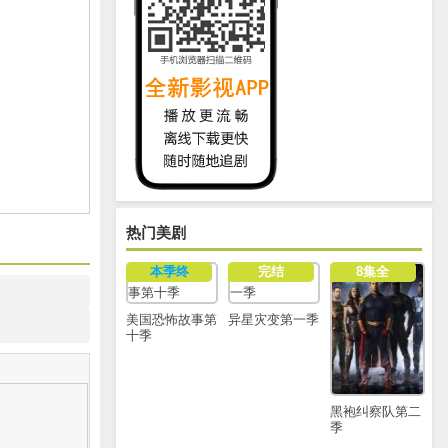
热门美剧
本季终
完结
8集全
美国恐怖故事第
异星灾变第一季
十季
黑袍纠察队第二
季