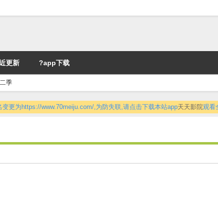
近更新
?app下载
二季
更为https://www.70meiju.com/,为防失联,请点击下载本站app
天天影院
观看