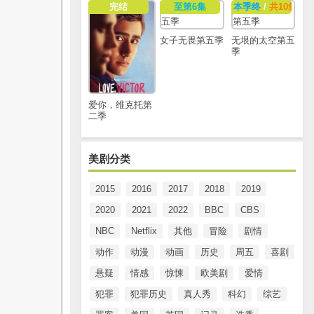
完结
至第6集
本季终
/
共10集
女子无畏第五季
无垠的太空第五
季
爱你，维克托第
二季
美剧分类
2015
2016
2017
2018
2019
2020
2021
2022
BBC
CBS
NBC
Netflix
其他
冒险
剧情
动作
动漫
动画
历史
周五
喜剧
悬疑
情感
惊悚
欧美剧
爱情
犯罪
犯罪历史
真人秀
科幻
综艺