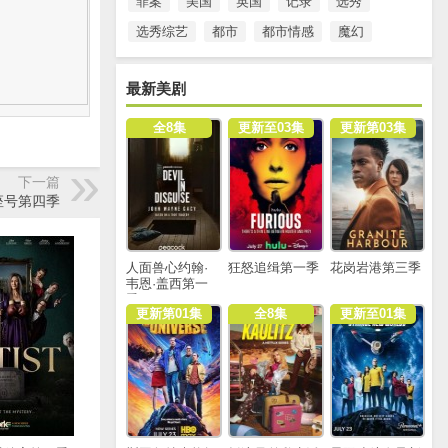
罪案
美国
英国
记录
选秀
选秀综艺
都市
都市情感
魔幻
最新美剧
全8集
更新至03集
更新第03集
下一篇
座号第四季
人面兽心约翰·
狂怒追缉第一季
花岗岩港第三季
韦恩·盖西第一
季
更新第01集
全8集
更新至01集