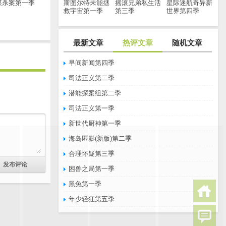
谋杀案第一季
斯图尔特未能拯
摇滚兄弟私生活
星际迷航奇异新
救宇宙第一季
第三季
世界第四季
最新文章
热评文章
随机文章
早间新闻第四季
司法正义第二季
潜能探案组第二季
司法正义第一季
新世代厨神第一季
海岛匿影(新版)第二季
合理怀疑第三季
困兽之局第一季
黑兔第一季
年少轻狂第五季