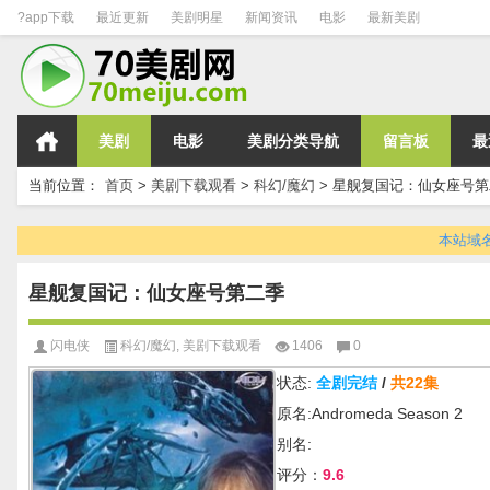
?app下载
最近更新
美剧明星
新闻资讯
电影
最新美剧
美剧
电影
美剧分类导航
留言板
最
当前位置：
首页
>
美剧下载观看
>
科幻/魔幻
>
星舰复国记：仙女座号第
本站域名变
星舰复国记：仙女座号第二季
闪电侠
科幻/魔幻
,
美剧下载观看
1406
0
状态:
全剧完结
/
共22集
原名:Andromeda Season 2
别名:
评分：
9.6