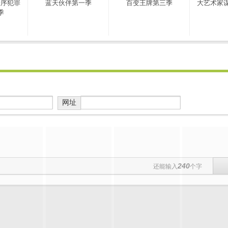
秩序犯罪
蓝天伙伴第一季
百变王牌第三季
大艺术家
季
网址
240
还能输入
个字