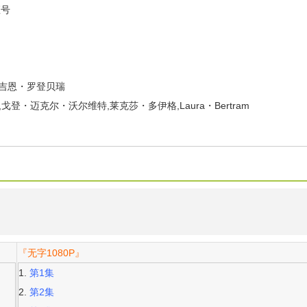
座号
fe,吉恩・罗登贝瑞
r,戈登・迈克尔・沃尔维特,莱克莎・多伊格,Laura・Bertram
『无字1080P』
第1集
第2集