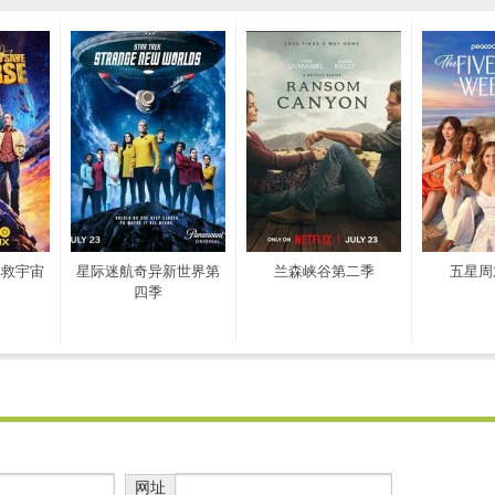
拯救宇宙
星际迷航奇异新世界第
兰森峡谷第二季
五星周
四季
网址