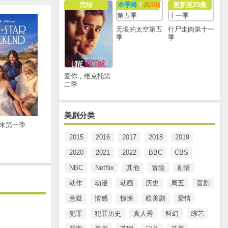
完结
本季终
/
共10集
更新至25集
无垠的太空第五
行尸走肉第十一
季
季
爱你，维克托第
二季
美剧分类
末第一季
2015
2016
2017
2018
2019
2020
2021
2022
BBC
CBS
NBC
Netflix
其他
冒险
剧情
动作
动漫
动画
历史
周五
喜剧
悬疑
情感
惊悚
欧美剧
爱情
犯罪
犯罪历史
真人秀
科幻
综艺