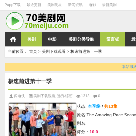
?app下载
最近更新
美剧明星
新闻资讯
电影
最新美剧
美剧
电影
美剧分类导航
留言板
最
当前位置：
首页
>
美剧下载观看
>
极速前进第十一季
本站域名变
极速前进第十一季
闪电侠
美剧下载观看
,
选秀/综艺
1313
0
状态:
本季终
/
共13集
原名:The Amazing Race Seaso
别名:
评分：
10.0