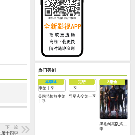
热门美剧
本季终
完结
8集全
美国恐怖故事第
异星灾变第一季
十季
黑袍纠察队第二
下一篇
季
进第十四季