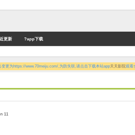
近更新
?app下载
更为https://www.70meiju.com/,为防失联,请点击下载本站app
天天影院
观看
n 11