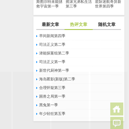
斯图尔特未能拯
摇滚兄弟私生活
星际迷航奇异新
救宇宙第一季
第三季
世界第四季
最新文章
热评文章
随机文章
早间新闻第四季
司法正义第二季
潜能探案组第二季
司法正义第一季
新世代厨神第一季
海岛匿影(新版)第二季
合理怀疑第三季
困兽之局第一季
黑兔第一季
年少轻狂第五季