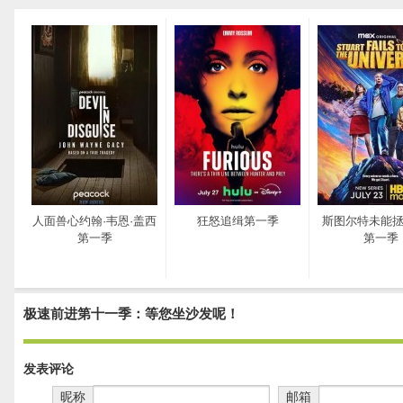
人面兽心约翰·韦恩·盖西
狂怒追缉第一季
斯图尔特未能
第一季
第一季
极速前进第十一季：等您坐沙发呢！
发表评论
昵称
邮箱