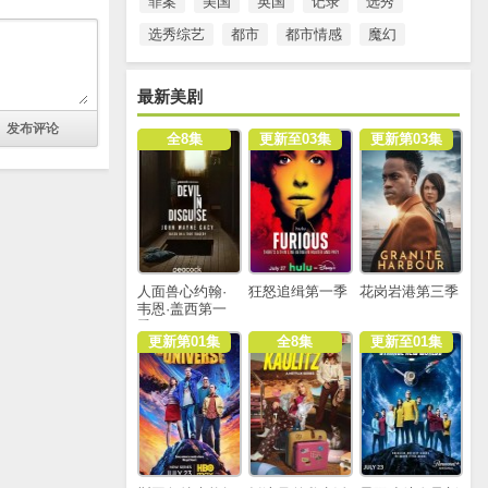
罪案
美国
英国
记录
选秀
选秀综艺
都市
都市情感
魔幻
最新美剧
全8集
更新至03集
更新第03集
人面兽心约翰·
狂怒追缉第一季
花岗岩港第三季
韦恩·盖西第一
季
更新第01集
全8集
更新至01集