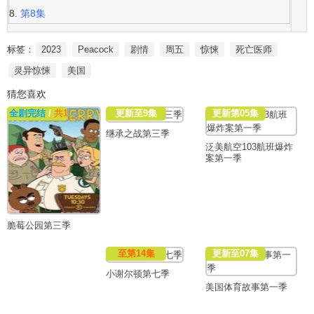
第8集
标签：
2023
Peacock
剧情
周五
惊悚
死亡医师
灵异惊悚
美国
猜您喜欢
全剧完结
/
共13集
更新至9集
更新第05集
继承之战第三季
泛美航空103航班爆炸
案第一季
脆莓公园第三季
至第14集
更新至07集
小谢尔顿第七季
美国体育故事第一季