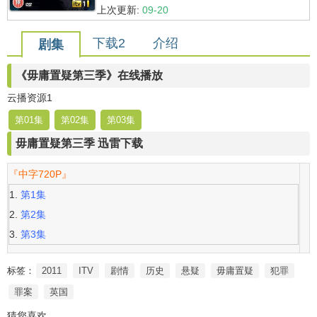
上次更新:
09-20
下载2
介绍
剧集
《毋庸置疑第三季》在线播放
云播资源1
第01集
第02集
第03集
毋庸置疑第三季 迅雷下载
『中字720P』
第1集
第2集
第3集
标签：
2011
ITV
剧情
历史
悬疑
毋庸置疑
犯罪
罪案
英国
猜您喜欢