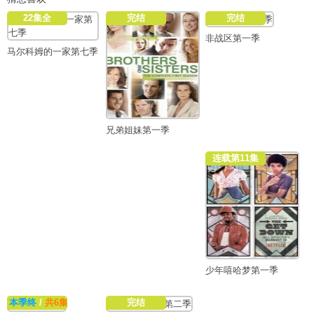
22集全
完结
完结
非战区第一季
马尔科姆的一家第七季
兄弟姐妹第一季
连载第11集
少年嘻哈梦第一季
本季终
/
共6集
完结