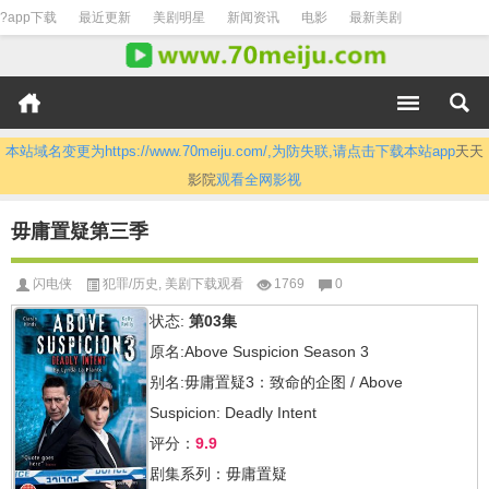
?app下载
最近更新
美剧明星
新闻资讯
电影
最新美剧
本站域名变更为https://www.70meiju.com/,为防失联,请点击下载本站app
天天
影院
观看全网影视
毋庸置疑第三季
闪电侠
犯罪/历史
,
美剧下载观看
1769
0
状态:
第03集
原名:Above Suspicion Season 3
别名:毋庸置疑3：致命的企图 / Above
Suspicion: Deadly Intent
评分：
9.9
剧集系列：毋庸置疑