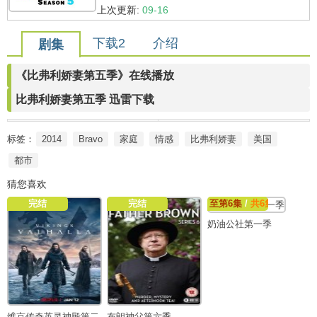
上次更新:
09-16
下载2
介绍
剧集
《比弗利娇妻第五季》在线播放
比弗利娇妻第五季 迅雷下载
标签：
2014
Bravo
家庭
情感
比弗利娇妻
美国
都市
猜您喜欢
完结
完结
至第6集
/
共6集
奶油公社第一季
维京传奇英灵神殿第二
布朗神父第六季