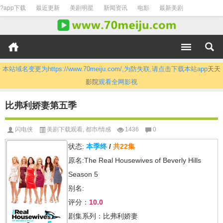
?app下载
最近更新
美剧明星
新闻资讯
电影
最新美剧
本站域名变更为https://www.70meiju.com/,为防失联,请点击下载本站app
天天
影院
观看全网影视
比弗利娇妻第五季
闪电侠
美剧下载观看
,
都市/情感
1436
0
状态:
本季终
/
共22集
原名:The Real Housewives of Beverly Hills
Season 5
别名:
评分：
10.0
剧集系列：比弗利娇妻