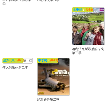
季
本季终
/
共6集
哈利法克斯最后的探戈
第三季
至第6集
/
共6集
本季终
/
共13集
【纪录片】
伟大的密码第二季
绝对好奇第二季