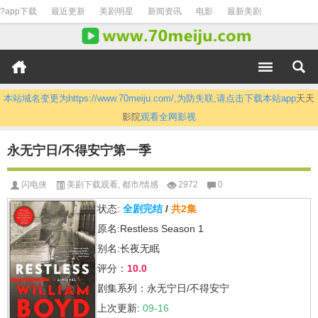
?app下载
最近更新
美剧明星
新闻资讯
电影
最新美剧
本站域名变更为https://www.70meiju.com/,为防失联,请点击下载本站app
天天
影院
观看全网影视
永无宁日/不得安宁第一季
闪电侠
美剧下载观看
,
都市/情感
2972
0
状态:
全剧完结
/
共2集
原名:Restless Season 1
别名:长夜无眠
评分：
10.0
剧集系列：永无宁日/不得安宁
上次更新:
09-16