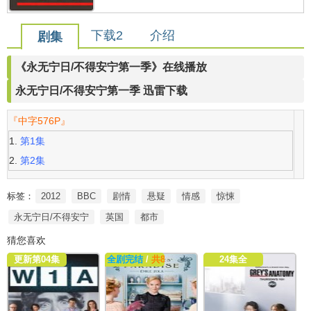
下载2
介绍
剧集
《永无宁日/不得安宁第一季》在线播放
永无宁日/不得安宁第一季 迅雷下载
『中字576P』
第1集
第2集
标签：
2012
BBC
剧情
悬疑
情感
惊悚
永无宁日/不得安宁
英国
都市
猜您喜欢
更新第04集
全剧完结
/
共8集
24集全