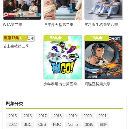
W1A第二季
彼岸是天堂第二季
实习医生格蕾第八季
至第13集
/
共20集
52集全
13集全
节上生枝第二季
少年泰坦出击第五季
间谍亚契第六季
剧集分类
2015
2016
2017
2018
2019
2020
2021
2022
BBC
CBS
NBC
Netflix
其他
冒险