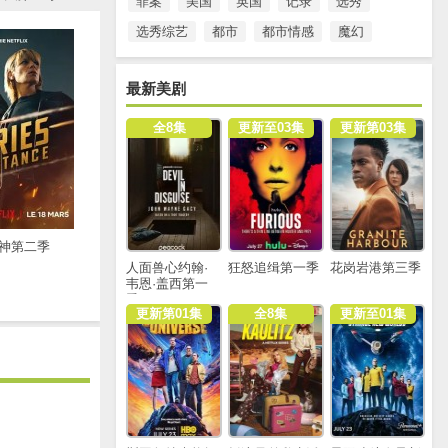
罪案
美国
英国
记录
选秀
选秀综艺
都市
都市情感
魔幻
最新美剧
全8集
更新至03集
更新第03集
神第二季
人面兽心约翰·
狂怒追缉第一季
花岗岩港第三季
韦恩·盖西第一
季
更新第01集
全8集
更新至01集