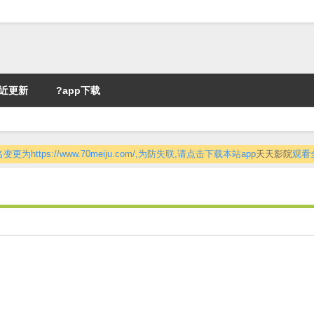
近更新
?app下载
更为https://www.70meiju.com/,为防失联,请点击下载本站app
天天影院
观看