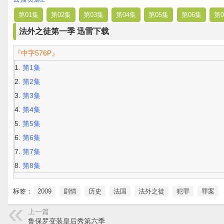
第01集
第02集
第03集
第04集
第05集
第06集
第0
法外之徒第一季 迅雷下载
『中字576P』
第1集
第2集
第3集
第4集
第5集
第6集
第7集
第8集
标签：
2009
剧情
历史
法国
法外之徒
犯罪
罪案
上一篇
鲁保罗变装皇后秀第六季