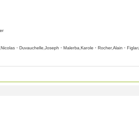
er
colas・Duvauchelle,Joseph・Malerba,Karole・Rocher,Alain・Figlarz