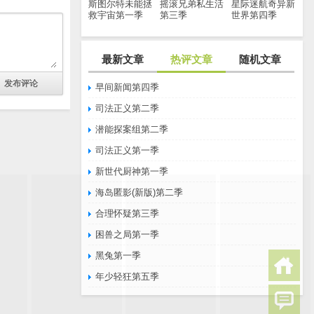
斯图尔特未能拯
摇滚兄弟私生活
星际迷航奇异新
救宇宙第一季
第三季
世界第四季
最新文章
热评文章
随机文章
早间新闻第四季
司法正义第二季
潜能探案组第二季
司法正义第一季
新世代厨神第一季
海岛匿影(新版)第二季
合理怀疑第三季
困兽之局第一季
黑兔第一季
年少轻狂第五季