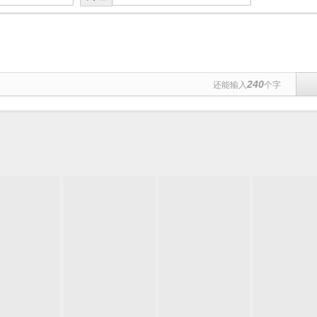
240
还能输入
个字