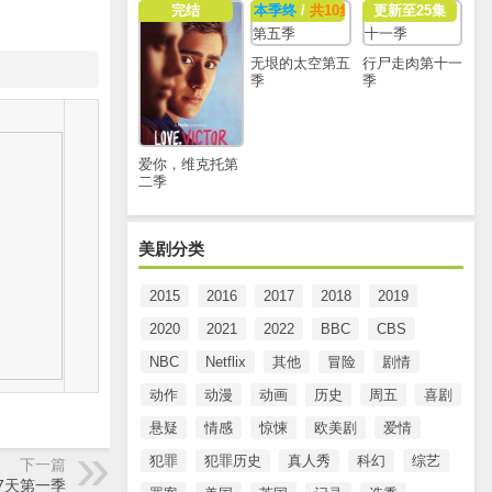
完结
本季终
/
共10集
更新至25集
无垠的太空第五
行尸走肉第十一
季
季
爱你，维克托第
二季
美剧分类
2015
2016
2017
2018
2019
2020
2021
2022
BBC
CBS
NBC
Netflix
其他
冒险
剧情
动作
动漫
动画
历史
周五
喜剧
悬疑
情感
惊悚
欧美剧
爱情
犯罪
犯罪历史
真人秀
科幻
综艺
下一篇
7天第一季