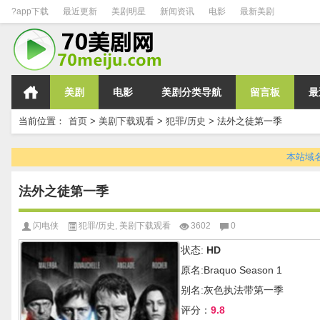
?app下载
最近更新
美剧明星
新闻资讯
电影
最新美剧
美剧
电影
美剧分类导航
留言板
最
当前位置：
首页
>
美剧下载观看
>
犯罪/历史
>
法外之徒第一季
本站域名变
法外之徒第一季
闪电侠
犯罪/历史
,
美剧下载观看
3602
0
状态:
HD
原名:Braquo Season 1
别名:灰色执法带第一季
评分：
9.8