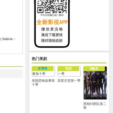
,Valérie・
热门美剧
本季终
完结
8集全
美国恐怖故事第
异星灾变第一季
十季
黑袍纠察队第二
季