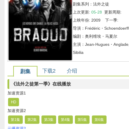
剧集系列：法外之徒
上次更新:
05-28
更新周期:
上映年份: 2009 下一季:
导演：Frédéric・Schoendoerff
编剧：奥利维埃・马夏尔
主演：Jean-Hugues・Anglade,Ni
Sibilia
下载2
介绍
剧集
《法外之徒第一季》在线播放
加速资源1
HD
加速资源2
第1集
第2集
第3集
第4集
第5集
第6集
云播资源2