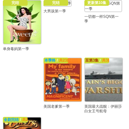
完结
完结
更新第10集
大男孩第一季
一切都一样SQN第一
季
单身毒妈第一季
本季终
/
共23集
至第3集
/
共3集
美国老爹第一季
英国最大战舰：伊丽莎
白女王号航母
全剧完结
/
共22集