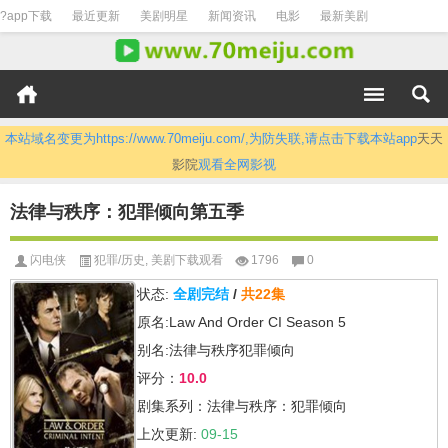
?app下载
最近更新
美剧明星
新闻资讯
电影
最新美剧
本站域名变更为https://www.70meiju.com/,为防失联,请点击下载本站app
天天
影院
观看全网影视
法律与秩序：犯罪倾向第五季
闪电侠
犯罪/历史
,
美剧下载观看
1796
0
状态:
全剧完结
/
共22集
原名:Law And Order CI Season 5
别名:法律与秩序犯罪倾向
评分：
10.0
剧集系列：法律与秩序：犯罪倾向
上次更新:
09-15