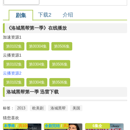
下载2
介绍
剧集
《洛城黑帮第一季》在线播放
加速资源1
第0102集
第00304集
第0506集
云播资源1
第0102集
第0304集
第0506集
云播资源2
第0102集
第0304集
第0506集
洛城黑帮第一季 迅雷下载
标签：
2013
欧美剧
洛城黑帮
美国
猜您喜欢
本季终
/
共10集
全剧完结
/
共2集
6集全