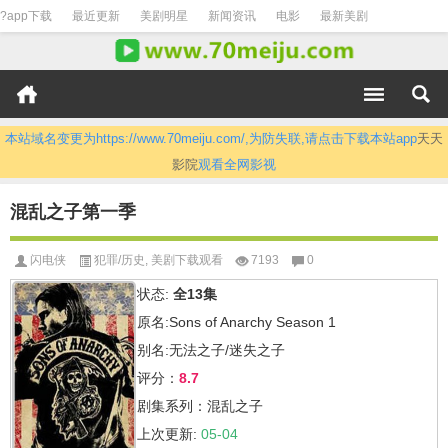
?app下载
最近更新
美剧明星
新闻资讯
电影
最新美剧
本站域名变更为https://www.70meiju.com/,为防失联,请点击下载本站app
天天
影院
观看全网影视
混乱之子第一季
闪电侠
犯罪/历史
,
美剧下载观看
7193
0
状态:
全13集
原名:Sons of Anarchy Season 1
别名:无法之子/迷失之子
评分：
8.7
剧集系列：混乱之子
上次更新:
05-04