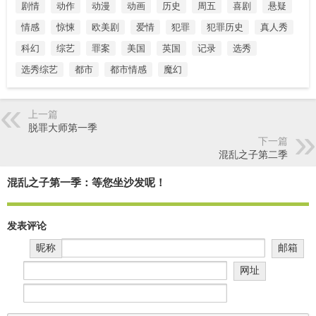
剧情
动作
动漫
动画
历史
周五
喜剧
悬疑
情感
惊悚
欧美剧
爱情
犯罪
犯罪历史
真人秀
科幻
综艺
罪案
美国
英国
记录
选秀
选秀综艺
都市
都市情感
魔幻
上一篇
脱罪大师第一季
下一篇
混乱之子第二季
混乱之子第一季：等您坐沙发呢！
发表评论
昵称
邮箱
网址