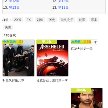
第12集
第12集
第13集
第13集
标签：
2005
FX
剧情
历史
混乱之子
犯罪
罪案
美国
猜您喜欢
全剧完结
/
共8集
至12集
本季终
/
共8集
鲜花大战第一季
明星伙伴第八季
漫威影业：集结第一季
至04集