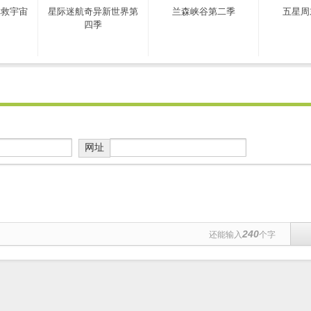
拯救宇宙
星际迷航奇异新世界第
兰森峡谷第二季
五星周
四季
网址
240
还能输入
个字