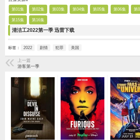
第01集
第02集
第03集
第04集
第05集
第06集
第0
第15集
第16集
清洁工2022第一季 迅雷下载
标签：
2022
剧情
犯罪
美国
上一篇
游客第一季