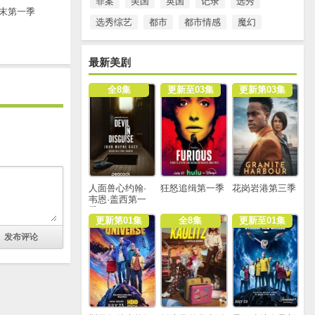
罪案
美国
英国
记录
选秀
末第一季
选秀综艺
都市
都市情感
魔幻
最新美剧
全8集
更新至03集
更新第03集
人面兽心约翰·
狂怒追缉第一季
花岗岩港第三季
韦恩·盖西第一
季
更新第01集
全8集
更新至01集