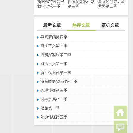
斯图尔特未能拯
摇滚兄弟私生活
星际迷航奇异新
救宇宙第一季
第三季
世界第四季
最新文章
热评文章
随机文章
早间新闻第四季
司法正义第二季
潜能探案组第二季
司法正义第一季
新世代厨神第一季
海岛匿影(新版)第二季
合理怀疑第三季
困兽之局第一季
黑兔第一季
年少轻狂第五季