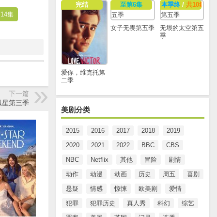
完结
至第6集
本季终
/
共10集
14集
女子无畏第五季
无垠的太空第五
季
爱你，维克托第
二季
下一篇
孤星第三季
美剧分类
2015
2016
2017
2018
2019
2020
2021
2022
BBC
CBS
NBC
Netflix
其他
冒险
剧情
动作
动漫
动画
历史
周五
喜剧
悬疑
情感
惊悚
欧美剧
爱情
犯罪
犯罪历史
真人秀
科幻
综艺