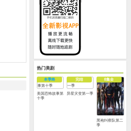
热门美剧
本季终
完结
8集全
美国恐怖故事第
异星灾变第一季
十季
黑袍纠察队第二
季