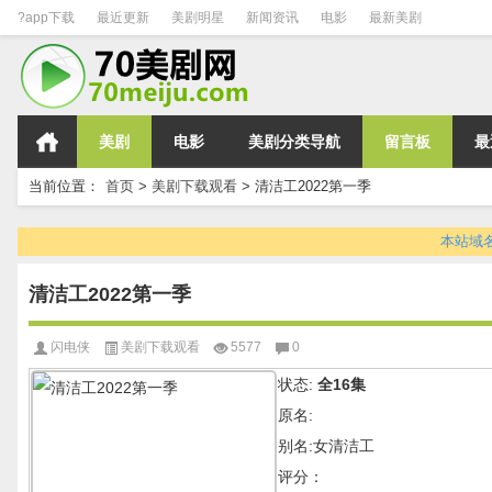
?app下载
最近更新
美剧明星
新闻资讯
电影
最新美剧
美剧
电影
美剧分类导航
留言板
最
当前位置：
首页
>
美剧下载观看
>
清洁工2022第一季
本站域名变
清洁工2022第一季
闪电侠
美剧下载观看
5577
0
状态:
全16集
原名:
别名:女清洁工
评分：