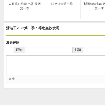
人面兽心约翰·韦恩·盖西
狂怒追缉第一季
斯图尔特未能
第一季
第一季
清洁工2022第一季：等您坐沙发呢！
发表评论
昵称
邮箱
表情