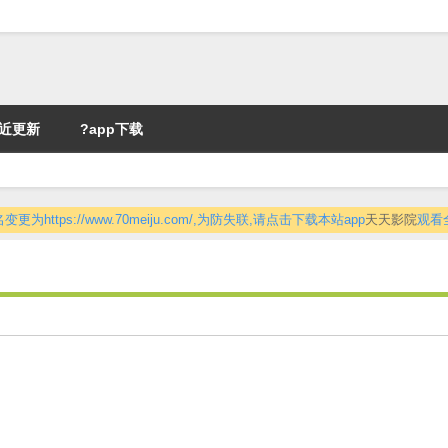
近更新
?app下载
更为https://www.70meiju.com/,为防失联,请点击下载本站app
天天影院
观看