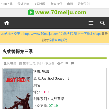
?app下载
最近更新
美剧明星
新闻资讯
电影
最新美剧
本站域名变更为https://www.70meiju.com/,为防失联,请点击下载本站app
天天
影院
观看全网影视
火线警探第三季
闪电侠
犯罪/历史
,
美剧下载观看
2628
0
状态:
完结
原名:Justified Season 3
别名:
评分：
10.0
剧集系列：火线警探
上次更新:
07-19