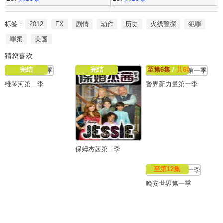
标签：
2012
FX
剧情
动作
历史
火线警探
犯罪
罪案
美国
猜您喜欢
完结
完结
至第6集
/
共6集
维琴河第二季
警界新力量第一季
保姆杰茜第二季
至第12集
晚安世界第一季