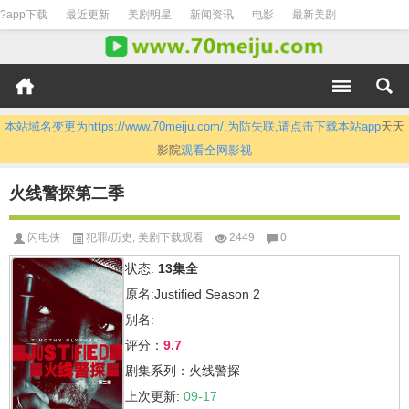
?app下载
最近更新
美剧明星
新闻资讯
电影
最新美剧
本站域名变更为https://www.70meiju.com/,为防失联,请点击下载本站app
天天
影院
观看全网影视
火线警探第二季
闪电侠
犯罪/历史
,
美剧下载观看
2449
0
状态:
13集全
原名:Justified Season 2
别名:
评分：
9.7
剧集系列：火线警探
上次更新:
09-17