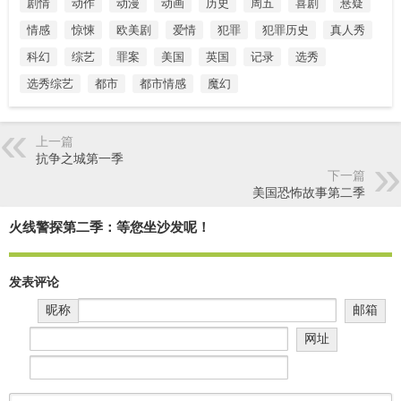
剧情
动作
动漫
动画
历史
周五
喜剧
悬疑
情感
惊悚
欧美剧
爱情
犯罪
犯罪历史
真人秀
科幻
综艺
罪案
美国
英国
记录
选秀
选秀综艺
都市
都市情感
魔幻
上一篇
抗争之城第一季
下一篇
美国恐怖故事第二季
火线警探第二季：等您坐沙发呢！
发表评论
昵称
邮箱
网址