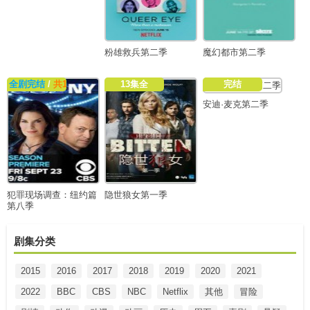
粉雄救兵第二季
魔幻都市第二季
全剧完结
/
共18集
13集全
完结
安迪·麦克第二季
犯罪现场调查：纽约篇
隐世狼女第一季
第八季
剧集分类
2015
2016
2017
2018
2019
2020
2021
2022
BBC
CBS
NBC
Netflix
其他
冒险