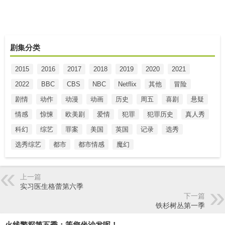
剧集分类
2015
2016
2017
2018
2019
2020
2021
2022
BBC
CBS
NBC
Netflix
其他
冒险
剧情
动作
动漫
动画
历史
周五
喜剧
悬疑
情感
惊悚
欧美剧
爱情
犯罪
犯罪历史
真人秀
科幻
综艺
罪案
美国
英国
记录
选秀
选秀综艺
都市
都市情感
魔幻
上一篇
实习医生格蕾第六季
下一篇
铁杉树丛第一季
火线警探第五季：等您坐沙发呢！