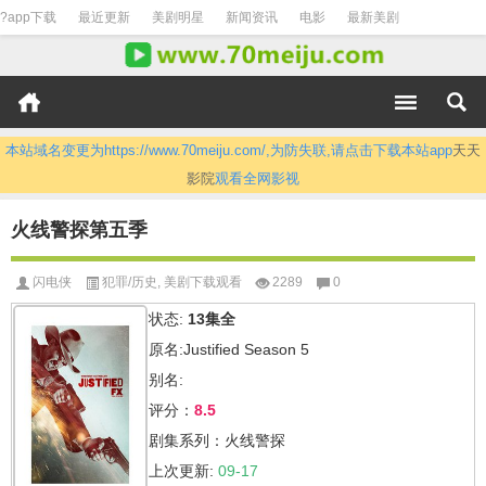
?app下载
最近更新
美剧明星
新闻资讯
电影
最新美剧
本站域名变更为https://www.70meiju.com/,为防失联,请点击下载本站app
天天
影院
观看全网影视
火线警探第五季
闪电侠
犯罪/历史
,
美剧下载观看
2289
0
状态:
13集全
原名:Justified Season 5
别名:
评分：
8.5
剧集系列：火线警探
上次更新:
09-17