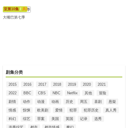
至第10集
/
共10集
大嘴巴第七季
剧集分类
2015
2016
2017
2018
2019
2020
2021
2022
BBC
CBS
NBC
Netflix
其他
冒险
剧情
动作
动漫
动画
历史
周五
喜剧
悬疑
情感
惊悚
欧美剧
爱情
犯罪
犯罪历史
真人秀
科幻
综艺
罪案
美国
英国
记录
选秀
选秀综艺
都市
都市情感
魔幻