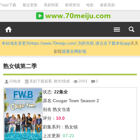
?app下载
最近更新
美剧明星
新闻资讯
电影
最新美剧
本站域名变更为https://www.70meiju.com/,为防失联,请点击下载本站app
天天
影院
观看全网影视
熟女镇第二季
闪电侠
美剧下载观看
,
都市/情感
2043
0
状态:
22集全
原名:Cougar Town Season 2
别名:熟女当道
评分：
10.0
剧集系列：熟女镇
上次更新:
07-21