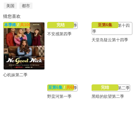
美国
都市
猜您喜欢
本季终
/
共10集
完结
至第6集
不安感第四季
天堂岛疑云第十四季
心机妹第二季
至第6集
/
共6集
完结
野蛮河第一季
黑暗的欲望第二季