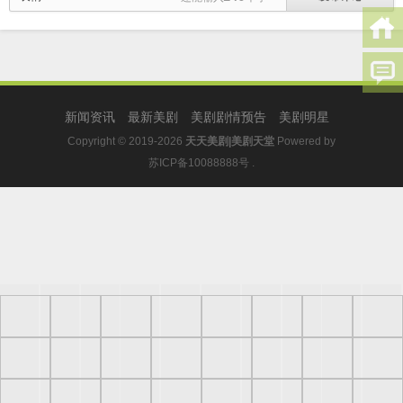
新闻资讯
最新美剧
美剧剧情预告
美剧明星
Copyright © 2019-2026
天天美剧|美剧天堂
Powered by
苏ICP备10088888号
.