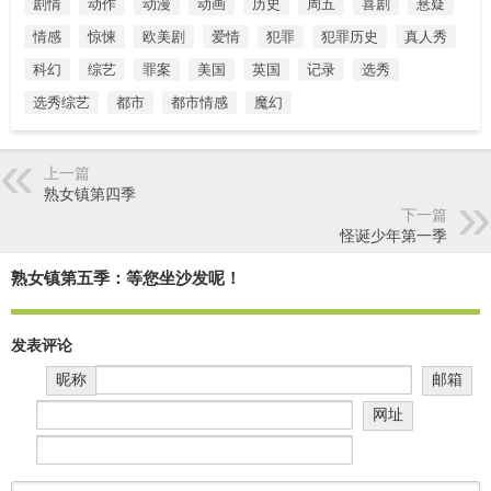
剧情
动作
动漫
动画
历史
周五
喜剧
悬疑
情感
惊悚
欧美剧
爱情
犯罪
犯罪历史
真人秀
科幻
综艺
罪案
美国
英国
记录
选秀
选秀综艺
都市
都市情感
魔幻
上一篇
熟女镇第四季
下一篇
怪诞少年第一季
熟女镇第五季：等您坐沙发呢！
发表评论
昵称
邮箱
网址