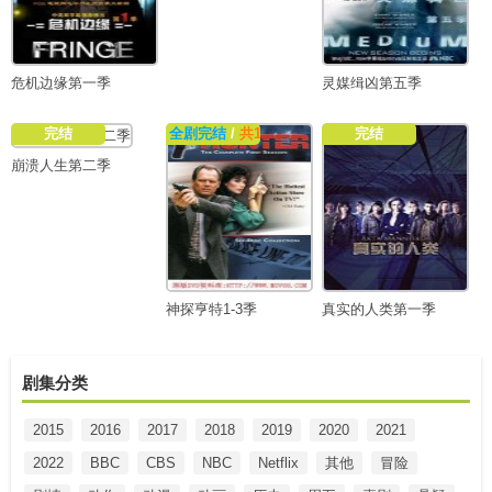
危机边缘第一季
灵媒缉凶第五季
完结
全剧完结
/
共153集
完结
崩溃人生第二季
神探亨特1-3季
真实的人类第一季
剧集分类
2015
2016
2017
2018
2019
2020
2021
2022
BBC
CBS
NBC
Netflix
其他
冒险