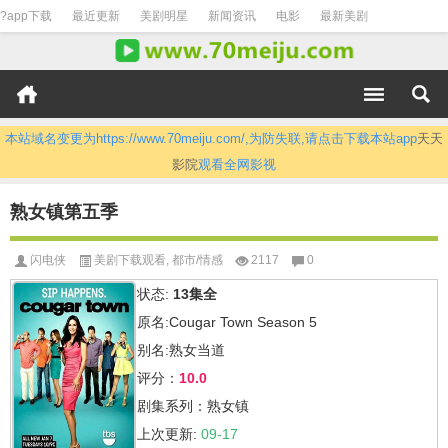
?app下载
最近更新
美剧明星
新闻资讯
电影
最新美剧
本站域名变更为https://www.70meiju.com/,为防失联,请点击下载本站app
天天
影院
观看全网影视
熟女镇第五季
闪电侠
美剧下载观看
,
都市/情感
2117
0
状态:
13集全
原名:Cougar Town Season 5
别名:熟女当道
评分：
10.0
剧集系列：熟女镇
上次更新:
09-17