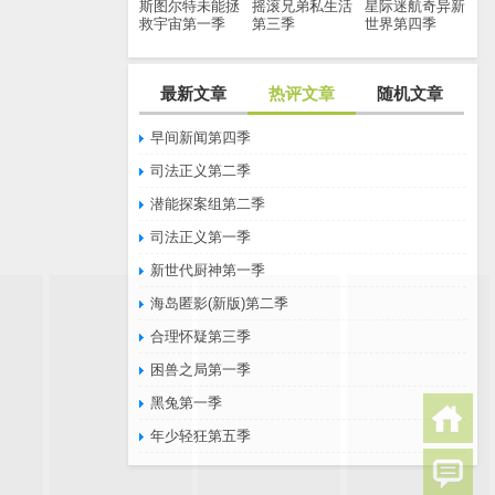
斯图尔特未能拯
摇滚兄弟私生活
星际迷航奇异新
救宇宙第一季
第三季
世界第四季
最新文章
热评文章
随机文章
早间新闻第四季
司法正义第二季
潜能探案组第二季
司法正义第一季
新世代厨神第一季
海岛匿影(新版)第二季
合理怀疑第三季
困兽之局第一季
黑兔第一季
年少轻狂第五季