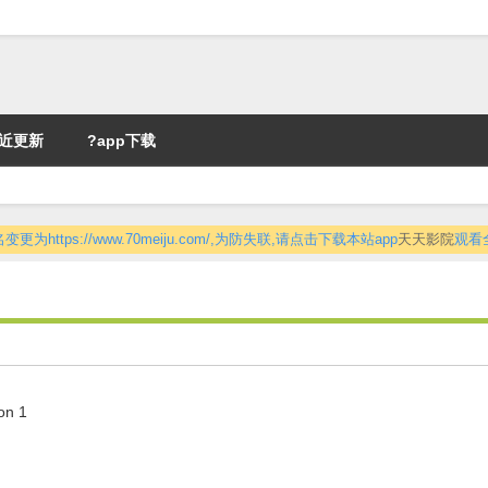
近更新
?app下载
更为https://www.70meiju.com/,为防失联,请点击下载本站app
天天影院
观看
on 1