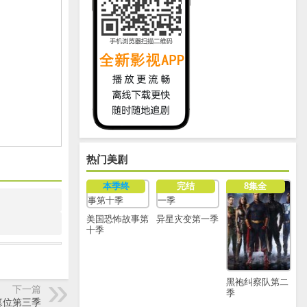
热门美剧
本季终
完结
8集全
美国恐怖故事第
异星灾变第一季
十季
黑袍纠察队第二
下一篇
季
篡位第三季