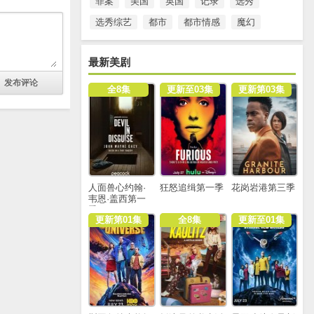
罪案
美国
英国
记录
选秀
选秀综艺
都市
都市情感
魔幻
最新美剧
全8集
更新至03集
更新第03集
人面兽心约翰·
狂怒追缉第一季
花岗岩港第三季
韦恩·盖西第一
季
更新第01集
全8集
更新至01集