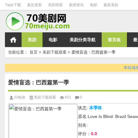
?app下载
最近更新
美剧明星
新闻资讯
电影
最新美剧
美剧
电影
美剧分类导航
留言板
最
当前位置：
首页
>
美剧下载观看
>
爱情盲选：巴西篇第一季
本站域名变
爱情盲选：巴西篇第一季
闪电侠
美剧下载观看
401
0
状态:
本季终
原名:Love Is Blind: Brazil Seas
别名:
评分：
0.0