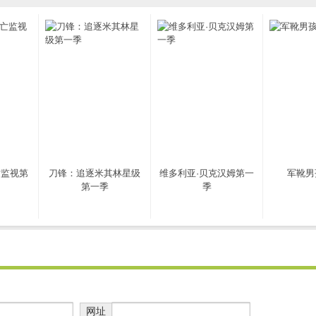
亡监视第
刀锋：追逐米其林星级
维多利亚·贝克汉姆第一
军靴男
第一季
季
网址