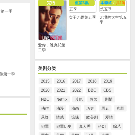
完结
至第6集
本季终
/
共10集
女子无畏第五季
无垠的太空第五
季
爱你，维克托第
二季
美剧分类
孩第一季
2015
2016
2017
2018
2019
2020
2021
2022
BBC
CBS
NBC
Netflix
其他
冒险
剧情
动作
动漫
动画
历史
周五
喜剧
悬疑
情感
惊悚
欧美剧
爱情
犯罪
犯罪历史
真人秀
科幻
综艺