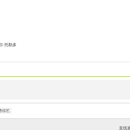
尔·托勒多
秀综艺
直线