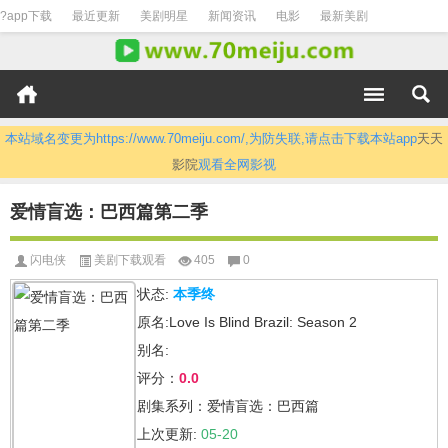
?app下载
最近更新
美剧明星
新闻资讯
电影
最新美剧
本站域名变更为https://www.70meiju.com/,为防失联,请点击下载本站app
天天
影院
观看全网影视
爱情盲选：巴西篇第二季
闪电侠
美剧下载观看
405
0
状态:
本季终
原名:Love Is Blind Brazil: Season 2
别名:
评分：
0.0
剧集系列：爱情盲选：巴西篇
上次更新:
05-20