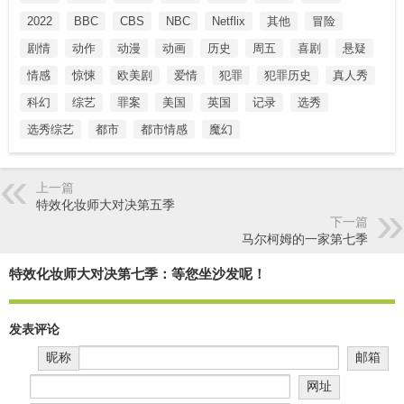
2022
BBC
CBS
NBC
Netflix
其他
冒险
剧情
动作
动漫
动画
历史
周五
喜剧
悬疑
情感
惊悚
欧美剧
爱情
犯罪
犯罪历史
真人秀
科幻
综艺
罪案
美国
英国
记录
选秀
选秀综艺
都市
都市情感
魔幻
上一篇
特效化妆师大对决第五季
下一篇
马尔柯姆的一家第七季
特效化妆师大对决第七季：等您坐沙发呢！
发表评论
昵称
邮箱
网址