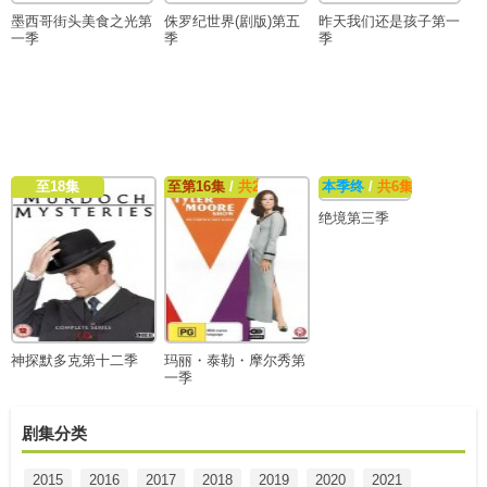
墨西哥街头美食之光第
侏罗纪世界(剧版)第五
昨天我们还是孩子第一
一季
季
季
至18集
至第16集
/
共24集
本季终
/
共6集
绝境第三季
神探默多克第十二季
玛丽・泰勒・摩尔秀第
一季
剧集分类
2015
2016
2017
2018
2019
2020
2021