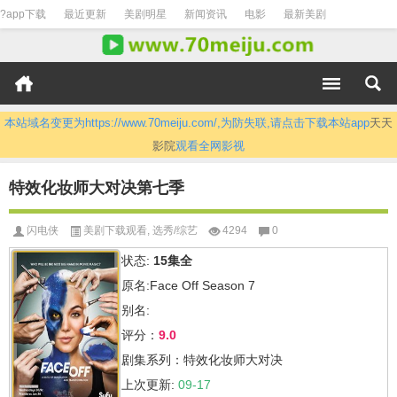
?app下载
最近更新
美剧明星
新闻资讯
电影
最新美剧
本站域名变更为https://www.70meiju.com/,为防失联,请点击下载本站app
天天
影院
观看全网影视
特效化妆师大对决第七季
闪电侠
美剧下载观看
,
选秀/综艺
4294
0
状态:
15集全
原名:Face Off Season 7
别名:
评分：
9.0
剧集系列：特效化妆师大对决
上次更新:
09-17