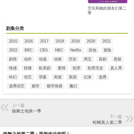
艾伦和她的朋友们第二
季
剧集分类
2015
2016
2017
2018
2019
2020
2021
2022
BBC
CBS
NBC
Netflix
其他
冒险
剧情
动作
动漫
动画
历史
周五
喜剧
悬疑
情感
惊悚
欧美剧
爱情
犯罪
犯罪历史
真人秀
科幻
综艺
罪案
美国
英国
记录
选秀
选秀综艺
都市
都市情感
魔幻
上一篇
狼舞之地第一季
下一篇
蛇蝎美人第二季
狼舞之地第二季：等您坐沙发呢！