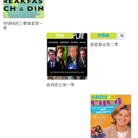
张锡镐的三餐飨宴第一
季
完结
本季终
家庭聚会第二季
政局密云第一季
全剧完结
/
共22集