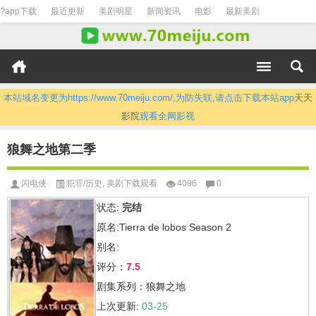
?app下载
最近更新
美剧明星
新闻资讯
电影
最新美剧
本站域名变更为https://www.70meiju.com/,为防失联,请点击下载本站app
天天
影院
观看全网影视
狼舞之地第二季
闪电侠
犯罪/历史
,
美剧下载观看
4096
0
状态:
完结
原名:Tierra de lobos Season 2
别名:
评分：
7.5
剧集系列：狼舞之地
上次更新:
03-25