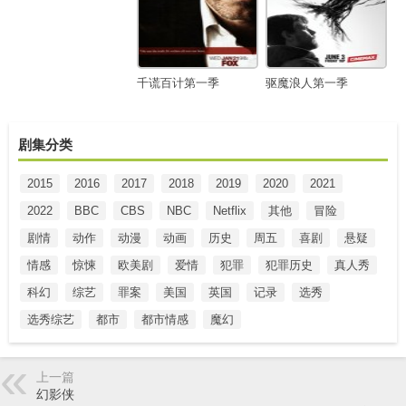
千谎百计第一季
驱魔浪人第一季
剧集分类
2015
2016
2017
2018
2019
2020
2021
2022
BBC
CBS
NBC
Netflix
其他
冒险
剧情
动作
动漫
动画
历史
周五
喜剧
悬疑
情感
惊悚
欧美剧
爱情
犯罪
犯罪历史
真人秀
科幻
综艺
罪案
美国
英国
记录
选秀
选秀综艺
都市
都市情感
魔幻
上一篇
幻影侠