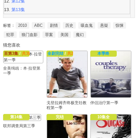
第12集
第13集
标签：
2010
ABC
剧情
历史
吸血鬼
悬疑
惊悚
犯罪
狼门血影
罪案
美国
魔幻
猜您喜欢
至第3集
/
共3集
全剧完结
/
共20集
本季终
全美缉凶：本·拉登第
一季
戈登拉姆齐终极烹饪教
伴侣治疗第一季
程第一季
第14集
完结
10集全
联邦调查局第三季