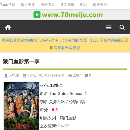
?app下载
最近更新
美剧明星
新闻资讯
电影
最新美剧
本站域名变更为https://www.70meiju.com/,为防失联,请点击下载本站app
天天
影院
观看全网影视
狼门血影第一季
闪电侠
犯罪/历史
,
美剧下载观看
2687
0
状态:
13集全
原名:The Gates Season 1
别名:灵异社区 / 秘锁山镇
评分：
9.5
剧集系列：狼门血影
上次更新:
04-07