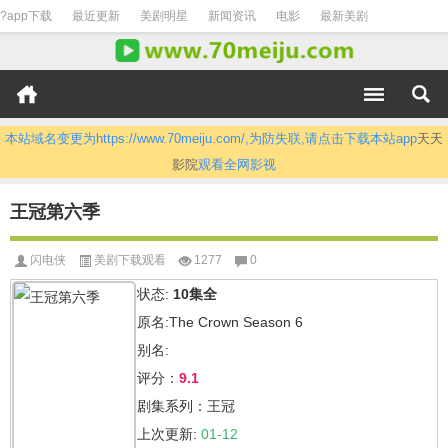
?app下载
最近更新
美剧明星
新闻资讯
电影
最新美剧
本站域名变更为https://www.70meiju.com/,为防失联,请点击下载本站app
天天
影院
观看全网影视
王冠第六季
闪电侠
美剧下载观看
1277
0
状态:
10集全
原名:The Crown Season 6
别名:
评分：
9.1
剧集系列：王冠
上次更新:
01-12