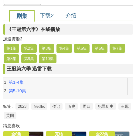
下载2
介绍
剧集
《王冠第六季》在线播放
加速资源2
第1集
第2集
第3集
第4集
第5集
第6集
第7集
第8集
第9集
第10集
王冠第六季 迅雷下载
第1-4集
第5-10集
标签：
2023
Netflix
传记
历史
周四
犯罪历史
王冠
英国
猜您喜欢
全6集
完结
全22集