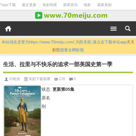
?app下载
最近更新
美剧明星
新闻资讯
电影
最新美剧
本站域名变更为https://www.70meiju.com/,为防失联,请点击下载本站app
天天
影院
观看全网影视
生活、拉里与不快乐的追求一部美国史第一季
闪电侠
美剧下载观看
126
0
状态:
更新第05集
原名:
别