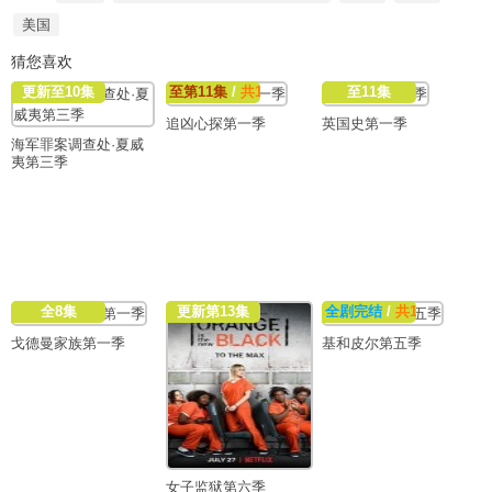
美国
猜您喜欢
更新至10集
至第11集
/
共11集
至11集
追凶心探第一季
英国史第一季
海军罪案调查处·夏威
夷第三季
全8集
更新第13集
全剧完结
/
共11集
戈德曼家族第一季
基和皮尔第五季
女子监狱第六季