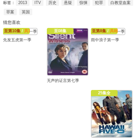
标签：
2013
ITV
历史
悬疑
惊悚
犯罪
白教堂血案
罪案
英国
猜您喜欢
至第10集
/
共10集
至08集
至第8集
/
共8集
先发五虎第一季
雨中浪子第一季
无声的证言第七季
25集全