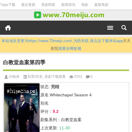
?app下载
最近更新
美剧明星
新闻资讯
电影
最新美剧
本站域名变更为https://www.70meiju.com/,为防失联,请点击下载本站app
天天
影院
观看全网影视
白教堂血案第四季
闪电侠
犯罪/历史
,
美剧下载观看
2553
0
状态:
完结
原名:Whitechapel Season 4
别名:
评分：
9.2
剧集系列：白教堂血案
上次更新:
11-30