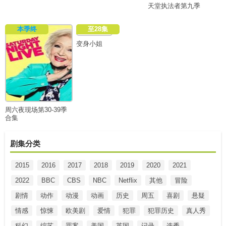
天堂执法者第九季
本季终
至28集
变身小姐
周六夜现场第30-39季
合集
剧集分类
2015
2016
2017
2018
2019
2020
2021
2022
BBC
CBS
NBC
Netflix
其他
冒险
剧情
动作
动漫
动画
历史
周五
喜剧
悬疑
情感
惊悚
欧美剧
爱情
犯罪
犯罪历史
真人秀
科幻
综艺
罪案
美国
英国
记录
选秀