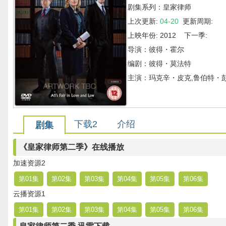
剧集系列：皇家律师
上次更新:
04-20
更新周期:
上映年份: 2012 下一季:
导演：彼得・霍尔
编剧：彼得・莫法特
主演：玛克辛・皮克,鲁伯特・彭
下载2
介绍
剧集
《皇家律师第二季》在线播放
加速资源2
第01集
第02集
第03集
第04集
第05集
第06集
云播资源1
第01集
第02集
第03集
第04集
第05集
第06集