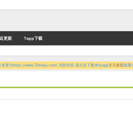
近更新
?app下载
更为https://www.70meiju.com/,为防失联,请点击下载本站app
天天影院
观看