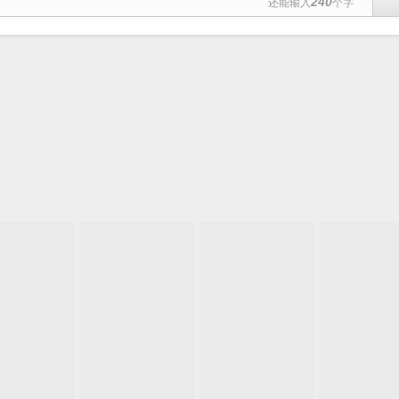
240
还能输入
个字