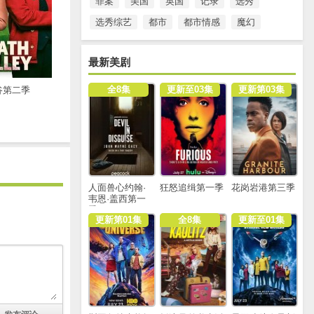
罪案
美国
英国
记录
选秀
选秀综艺
都市
都市情感
魔幻
最新美剧
全8集
更新至03集
更新第03集
谷第二季
人面兽心约翰·
狂怒追缉第一季
花岗岩港第三季
韦恩·盖西第一
季
更新第01集
全8集
更新至01集