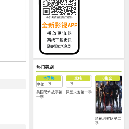
热门美剧
本季终
完结
8集全
美国恐怖故事第
异星灾变第一季
十季
黑袍纠察队第二
季