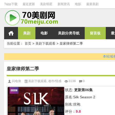
?app下载
最近更新
美剧明星
新闻资讯
电影
最新美剧
美剧
电影
美剧分类导航
留言板
最
当前位置：
首页
>
美剧下载观看
>
皇家律师第二季
本站域名变
皇家律师第二季
闪电侠
美剧下载观看
,
都市/情感
3138
0
状态:
更新第06集
原名:Silk Season 2
别名:丝袍
评分：
9.8