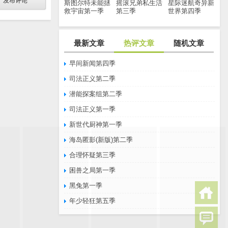
斯图尔特未能拯
摇滚兄弟私生活
星际迷航奇异新
救宇宙第一季
第三季
世界第四季
最新文章
热评文章
随机文章
早间新闻第四季
司法正义第二季
潜能探案组第二季
司法正义第一季
新世代厨神第一季
海岛匿影(新版)第二季
合理怀疑第三季
困兽之局第一季
黑兔第一季
年少轻狂第五季