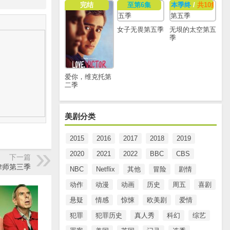
完结
至第6集
本季终
/
共10集
女子无畏第五季
无垠的太空第五
季
爱你，维克托第
二季
美剧分类
2015
2016
2017
2018
2019
2020
2021
2022
BBC
CBS
下一篇
律师第三季
NBC
Netflix
其他
冒险
剧情
动作
动漫
动画
历史
周五
喜剧
悬疑
情感
惊悚
欧美剧
爱情
犯罪
犯罪历史
真人秀
科幻
综艺