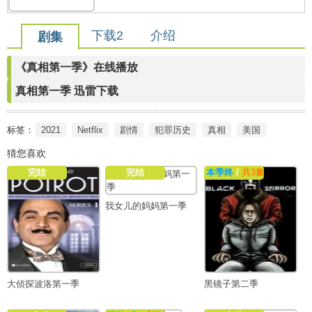
下载2
介绍
剧集
《真相第一季》在线播放
真相第一季 迅雷下载
标签：
2021
Netflix
剧情
犯罪历史
真相
美国
猜您喜欢
完结
完结
本季终
/
共3集
我女儿的妈妈第一季
大侦探波洛第一季
黑镜子第二季