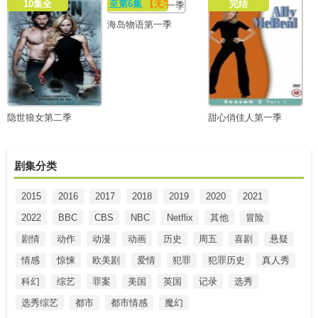
10集全
至第6集
【无字幕】
完结
海岛物语第一季
隐世狼女第二季
甜心俏佳人第一季
剧集分类
2015
2016
2017
2018
2019
2020
2021
2022
BBC
CBS
NBC
Netflix
其他
冒险
剧情
动作
动漫
动画
历史
周五
喜剧
悬疑
情感
惊悚
欧美剧
爱情
犯罪
犯罪历史
真人秀
科幻
综艺
罪案
美国
英国
记录
选秀
选秀综艺
都市
都市情感
魔幻