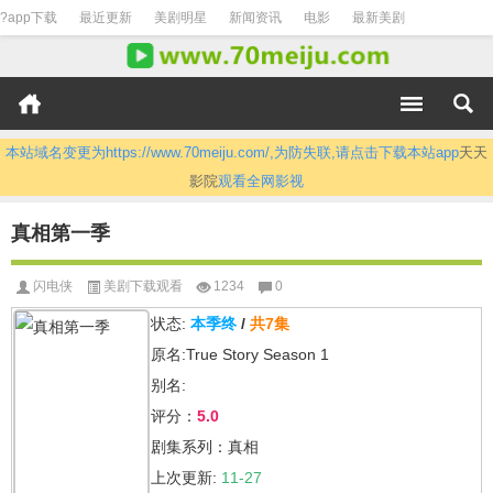
?app下载
最近更新
美剧明星
新闻资讯
电影
最新美剧
本站域名变更为https://www.70meiju.com/,为防失联,请点击下载本站app
天天
影院
观看全网影视
真相第一季
闪电侠
美剧下载观看
1234
0
状态:
本季终
/
共7集
原名:True Story Season 1
别名:
评分：
5.0
剧集系列：真相
上次更新:
11-27