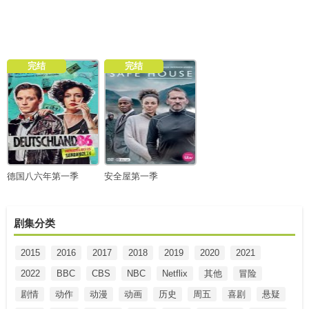
完结
完结
德国八六年第一季
安全屋第一季
剧集分类
2015
2016
2017
2018
2019
2020
2021
2022
BBC
CBS
NBC
Netflix
其他
冒险
剧情
动作
动漫
动画
历史
周五
喜剧
悬疑