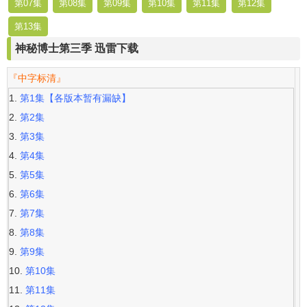
第07集
第08集
第09集
第10集
第11集
第12集
第13集
神秘博士第三季 迅雷下载
『中字标清』
第1集【各版本暂有漏缺】
第2集
第3集
第4集
第5集
第6集
第7集
第8集
第9集
第10集
第11集