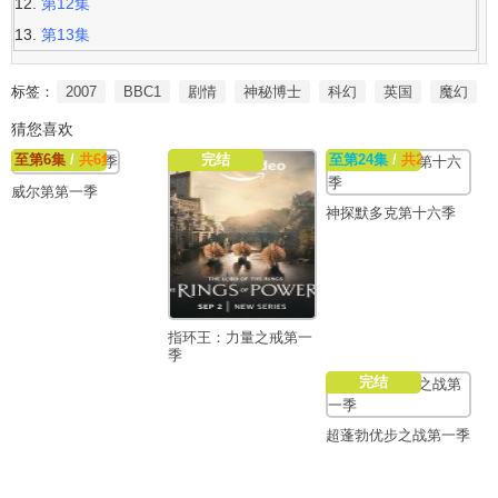
第12集
第13集
标签：
2007
BBC1
剧情
神秘博士
科幻
英国
魔幻
猜您喜欢
至第6集
/
共6集
完结
至第24集
/
共24集
威尔第第一季
神探默多克第十六季
指环王：力量之戒第一
季
完结
超蓬勃优步之战第一季