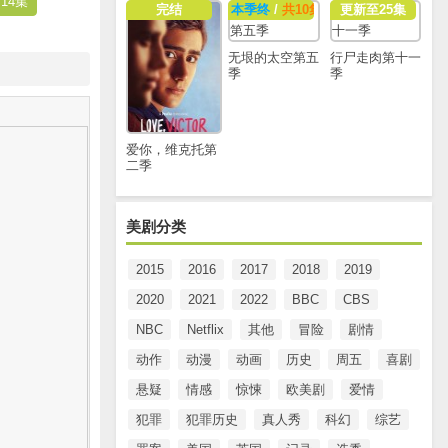
14集
完结
本季终
/
共10集
更新至25集
无垠的太空第五
行尸走肉第十一
季
季
爱你，维克托第
二季
美剧分类
2015
2016
2017
2018
2019
2020
2021
2022
BBC
CBS
NBC
Netflix
其他
冒险
剧情
动作
动漫
动画
历史
周五
喜剧
悬疑
情感
惊悚
欧美剧
爱情
犯罪
犯罪历史
真人秀
科幻
综艺