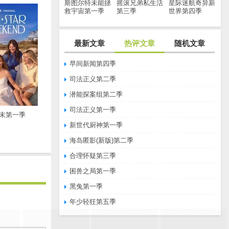
斯图尔特未能拯
摇滚兄弟私生活
星际迷航奇异新
救宇宙第一季
第三季
世界第四季
最新文章
热评文章
随机文章
早间新闻第四季
司法正义第二季
潜能探案组第二季
司法正义第一季
末第一季
新世代厨神第一季
海岛匿影(新版)第二季
合理怀疑第三季
困兽之局第一季
黑兔第一季
年少轻狂第五季