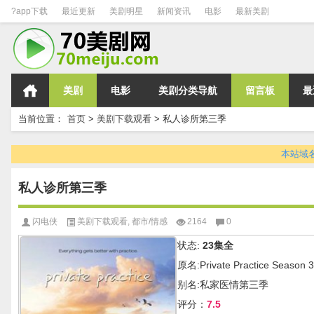
?app下载
最近更新
美剧明星
新闻资讯
电影
最新美剧
美剧
电影
美剧分类导航
留言板
最
当前位置：
首页
>
美剧下载观看
>
私人诊所第三季
本站域名变
私人诊所第三季
闪电侠
美剧下载观看
,
都市/情感
2164
0
状态:
23集全
原名:Private Practice Season 3
别名:私家医情第三季
评分：
7.5