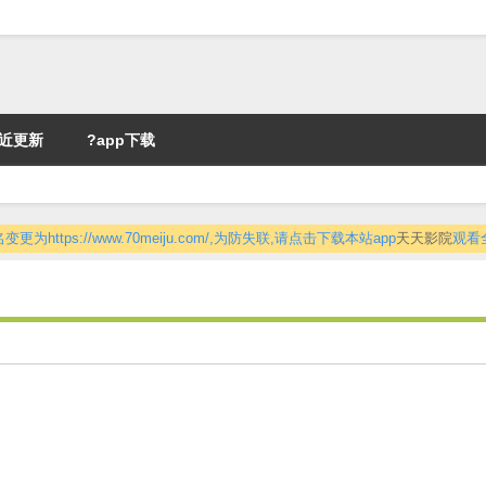
近更新
?app下载
更为https://www.70meiju.com/,为防失联,请点击下载本站app
天天影院
观看