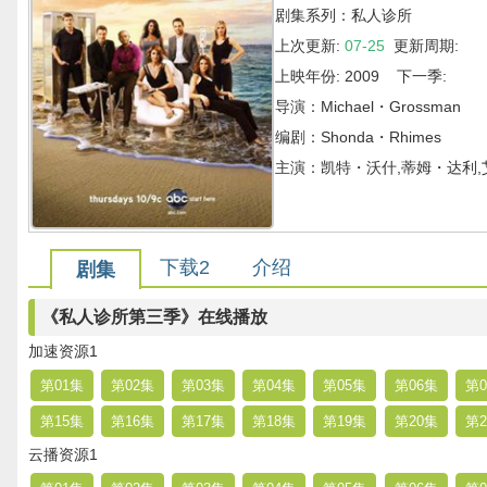
剧集系列：私人诊所
上次更新:
07-25
更新周期:
上映年份: 2009 下一季:
导演：Michael・Grossman
编剧：Shonda・Rhimes
主演：凯特・沃什,蒂姆・达利,
下载2
介绍
剧集
《私人诊所第三季》在线播放
加速资源1
第01集
第02集
第03集
第04集
第05集
第06集
第0
第15集
第16集
第17集
第18集
第19集
第20集
第2
云播资源1