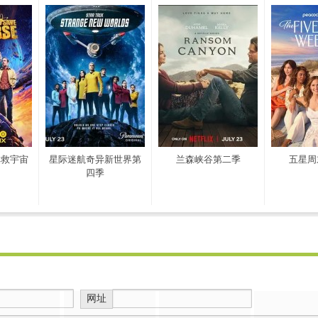
拯救宇宙
星际迷航奇异新世界第
兰森峡谷第二季
五星周
四季
网址