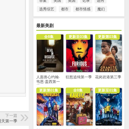
罪案
美国
英国
记录
选秀
选秀综艺
都市
都市情感
魔幻
最新美剧
全8集
更新至03集
更新第03集
人面兽心约翰·
狂怒追缉第一季
花岗岩港第三季
韦恩·盖西第一
季
更新第01集
全8集
更新至01集
下一篇
明天第一季