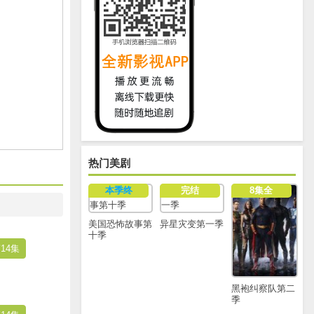
热门美剧
本季终
完结
8集全
美国恐怖故事第
异星灾变第一季
十季
14集
黑袍纠察队第二
季