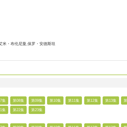
艾米・布伦尼曼,保罗・安德斯坦
7集
第08集
第09集
第10集
第11集
第12集
第13集
第
1集
第22集
第23集