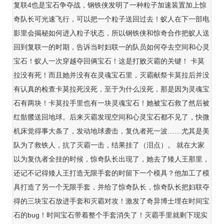
复联4也是宝石争夺战，钢铁侠发明了一种粒子加速装置加上惊
奇队长可光速飞行，可以把一个粒子送回过去！蚁人在下一部电
影里会揭秘如何进入粒子状态，所以钢铁侠和惊奇合作把蚁人送
回到复联一的时期，告诉当时妇联一的队员如何夺去空间和心灵
宝石！蚁人一次穿越夺回俩宝石！这是打败灭霸的关键！ 卡莫
拉没有死！而且她并没有在灵魂宝石里，灭霸献祭卡莫拉后并没
有认真的检查卡莫拉死没死，至于为什么没死，那是因为灵魂宝
石有两块！卡莫拉手里也有一块灵魂宝石！她被宝石救了然后被
红骷髅送回地球。后来灭霸发现空间和心灵宝石都不见了，快微
机床觉得事大条了，发动地球袭击，复仇者死一波……尤其是美
队为了救铁人，抗了灭霸一击，结果挂了（泪点）。 就在大家
以为复仇者全挂的时候，惊奇队长出现了，她去了矮人王那里，
还记不记得矮人王打造无限手套的时留下一个模具？他加工了模
具打造了另一个无限手套，并给了惊奇队长，惊奇队长把妇联夺
得的三块宝石放进手套和灭霸对攻！激发了奇异博士埋在时间宝
石的bug！时间宝石带着整个手套消失了！灭霸手里就剩下现实