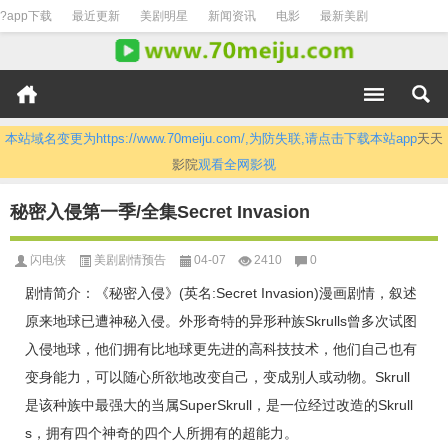
?app下载
最近更新
美剧明星
新闻资讯
电影
最新美剧
本站域名变更为https://www.70meiju.com/,为防失联,请点击下载本站app
天天
影院
观看全网影视
秘密入侵第一季/全集Secret Invasion
闪电侠
美剧剧情预告
04-07
2410
0
剧情简介：《秘密入侵》(英名:Secret Invasion)漫画剧情，叙述
原来地球已遭神秘入侵。外形奇特的异形种族Skrulls曾多次试图
入侵地球，他们拥有比地球更先进的高科技技术，他们自己也有
变身能力，可以随心所欲地改变自己，变成别人或动物。Skrull
是该种族中最强大的当属SuperSkrull，是一位经过改造的Skrull
s，拥有四个神奇的四个人所拥有的超能力。