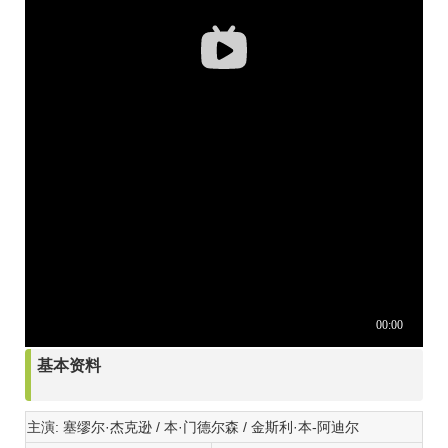
基本资料
主演: 塞缪尔·杰克逊 / 本·门德尔森 / 金斯利·本-阿迪尔