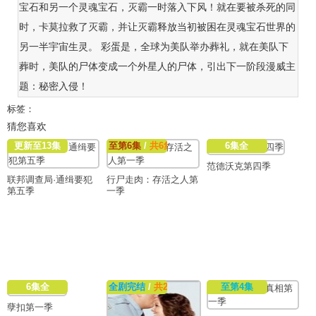
宝石和另一个灵魂宝石，灭霸一时落入下风！就在要被杀死的同
时，卡莫拉救了灭霸，并让灭霸释放当初被困在灵魂宝石世界的
另一半宇宙生灵。 彩蛋是，全球为美队举办葬礼，就在美队下
葬时，美队的尸体变成一个外星人的尸体，引出下一阶段漫威主
题：秘密入侵！
标签：
猜您喜欢
更新至13集
至第6集
/
共6集
6集全
范德沃克第四季
联邦调查局·通缉要犯
行尸走肉：存活之人第
第五季
一季
6集全
全剧完结
/
共23集
至第4集
孽扣第一季