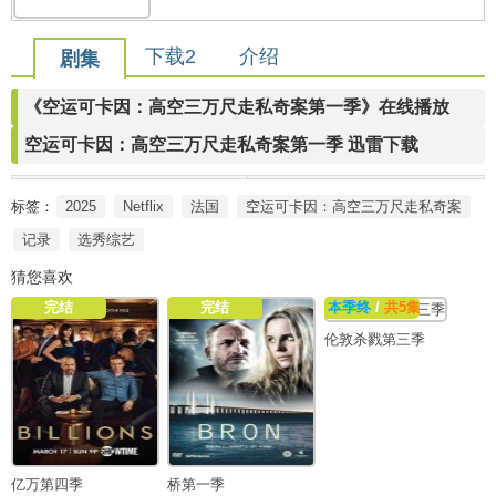
下载2
介绍
剧集
《空运可卡因：高空三万尺走私奇案第一季》在线播放
空运可卡因：高空三万尺走私奇案第一季 迅雷下载
标签：
2025
Netflix
法国
空运可卡因：高空三万尺走私奇案
记录
选秀综艺
猜您喜欢
完结
完结
本季终
/
共5集
伦敦杀戮第三季
亿万第四季
桥第一季