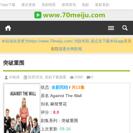
?app下载
最近更新
美剧明星
新闻资讯
电影
最新美剧
本站域名变更为https://www.70meiju.com/,为防失联,请点击下载本站app
天天
影院
观看全网影视
突破重围
闪电侠
犯罪/历史
,
美剧下载观看
2090
0
状态:
全剧完结
/
共13集
原名:Against The Wall
别名:麻辣警花
评分：
8.0
剧集系列：突破重围
上次更新:
09-16