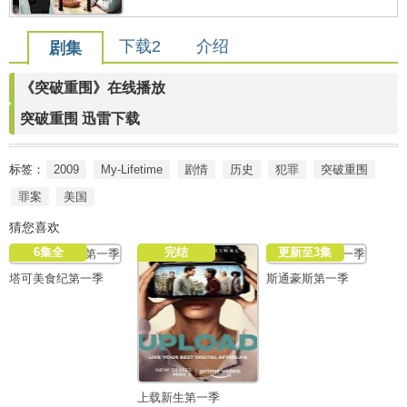
下载2
介绍
剧集
《突破重围》在线播放
突破重围 迅雷下载
标签：
2009
My-Lifetime
剧情
历史
犯罪
突破重围
罪案
美国
猜您喜欢
6集全
完结
更新至3集
塔可美食纪第一季
斯通豪斯第一季
上载新生第一季