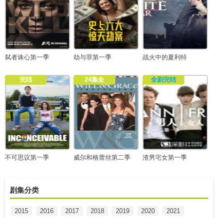
弑者诛心第一季
劫与罪第一季
战火中的夏利特
完结
24集全
全剧完结
不可思议第一季
威尔和格蕾丝第二季
渣男宅女第一季
剧集分类
2015
2016
2017
2018
2019
2020
2021