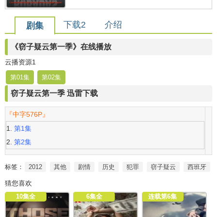
下载2
介绍
剧集
《窃子疑云第一季》在线播放
云播资源1
第01集
第02集
窃子疑云第一季 迅雷下载
『中字576P』
第1集
第2集
标签：
2012
其他
剧情
历史
犯罪
窃子疑云
西班牙
猜您喜欢
10集全
6集全
连载第6集