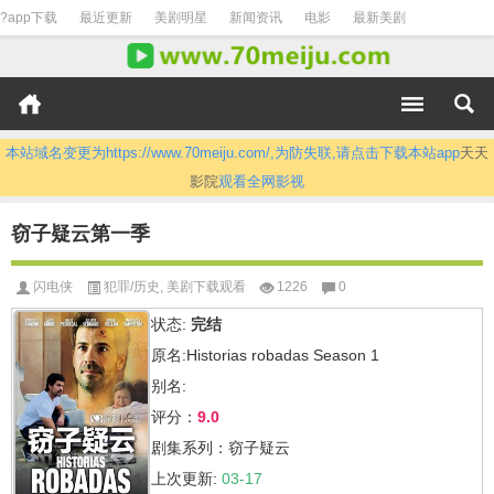
?app下载
最近更新
美剧明星
新闻资讯
电影
最新美剧
本站域名变更为https://www.70meiju.com/,为防失联,请点击下载本站app
天天
影院
观看全网影视
窃子疑云第一季
闪电侠
犯罪/历史
,
美剧下载观看
1226
0
状态:
完结
原名:Historias robadas Season 1
别名:
评分：
9.0
剧集系列：窃子疑云
上次更新:
03-17