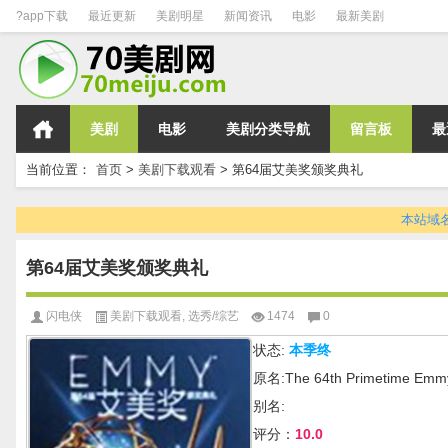
?app下载
最近更新
美剧明星
新闻资讯
电影
最新美剧
美剧
电影
美剧分类导航
留言板
最
当前位置：
首页
>
美剧下载观看
>
第64届艾美奖颁奖典礼
本站域名变
第64届艾美奖颁奖典礼
闪电侠
美剧下载观看
,
选秀/综艺
1474
0
状态:
本季终
原名:The 64th Primetime Emm
别名:
评分：
10.0