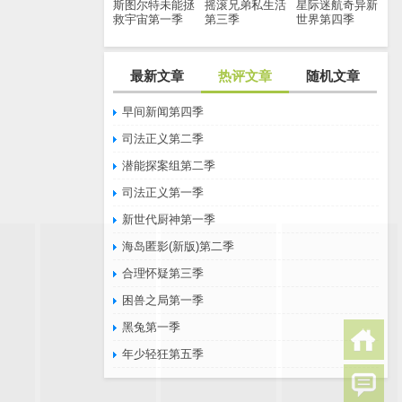
斯图尔特未能拯
摇滚兄弟私生活
星际迷航奇异新
救宇宙第一季
第三季
世界第四季
最新文章
热评文章
随机文章
早间新闻第四季
司法正义第二季
潜能探案组第二季
司法正义第一季
新世代厨神第一季
海岛匿影(新版)第二季
合理怀疑第三季
困兽之局第一季
黑兔第一季
年少轻狂第五季