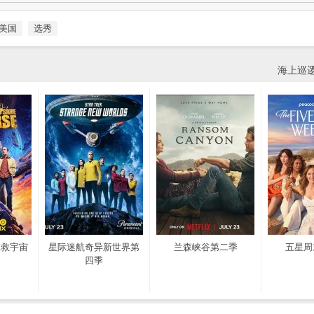
美国
选秀
海上巡
拯救宇宙
星际迷航奇异新世界第
兰森峡谷第二季
五星周
四季