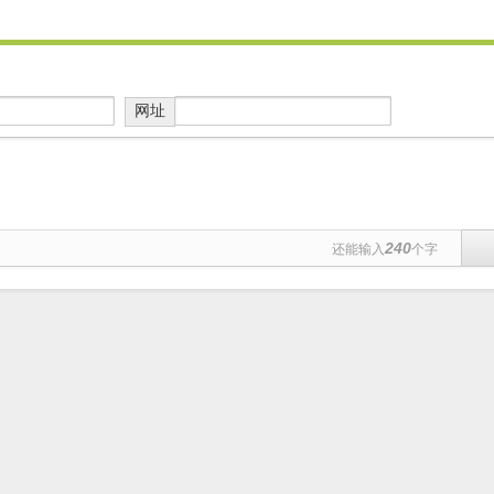
网址
240
还能输入
个字