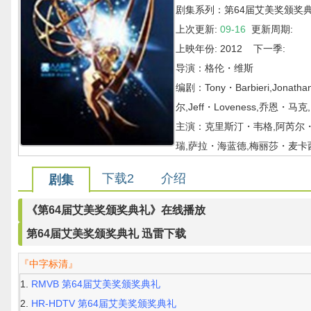
剧集系列：第64届艾美奖颁奖
上次更新:
09-16
更新周期:
上映年份: 2012 下一季:
导演：格伦・维斯
编剧：Tony・Barbieri,Jonath
尔,Jeff・Loveness,乔恩・马克,Mo
主演：克里斯汀・韦格,阿芮尔・
瑞,萨拉・海蓝德,梅丽莎・麦卡
下载2
介绍
剧集
《第64届艾美奖颁奖典礼》在线播放
第64届艾美奖颁奖典礼 迅雷下载
『中字标清』
RMVB 第64届艾美奖颁奖典礼
HR-HDTV 第64届艾美奖颁奖典礼