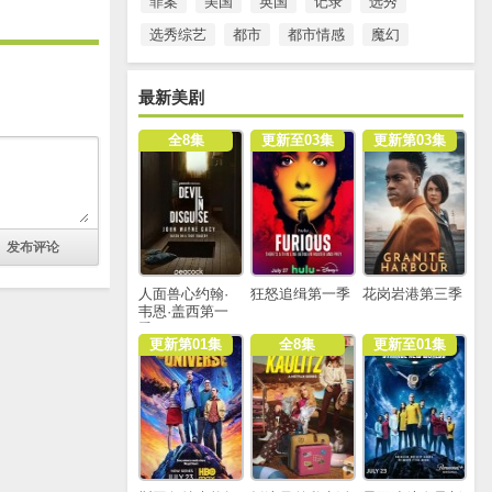
罪案
美国
英国
记录
选秀
选秀综艺
都市
都市情感
魔幻
最新美剧
全8集
更新至03集
更新第03集
人面兽心约翰·
狂怒追缉第一季
花岗岩港第三季
韦恩·盖西第一
季
更新第01集
全8集
更新至01集