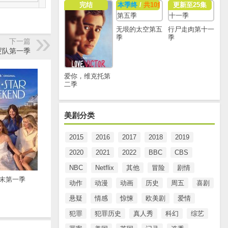
完结
本季终
/
共10集
更新至25集
无垠的太空第五
行尸走肉第十一
季
季
下一篇
逻队第一季
爱你，维克托第
二季
美剧分类
2015
2016
2017
2018
2019
2020
2021
2022
BBC
CBS
NBC
Netflix
其他
冒险
剧情
末第一季
动作
动漫
动画
历史
周五
喜剧
悬疑
情感
惊悚
欧美剧
爱情
犯罪
犯罪历史
真人秀
科幻
综艺