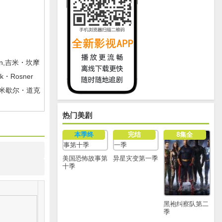
rman,吉米・坎摩
ck・Rosner
,米歇尔・道克
热门美剧
本季终
完结
8集全
美国恐怖故事第
异星灾变第一季
十季
黑袍纠察队第二
季