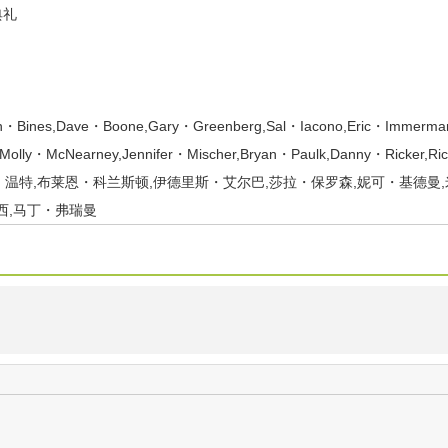
典礼
an・Bines,Dave・Boone,Gary・Greenberg,Sal・Iacono,Eric・Imme
lly・McNearney,Jennifer・Mischer,Bryan・Paulk,Danny・Ricker,Ri
温特,布莱恩・科兰斯顿,伊德里斯・艾尔巴,莎拉・保罗森,妮可・基德曼
西,马丁・弗瑞曼