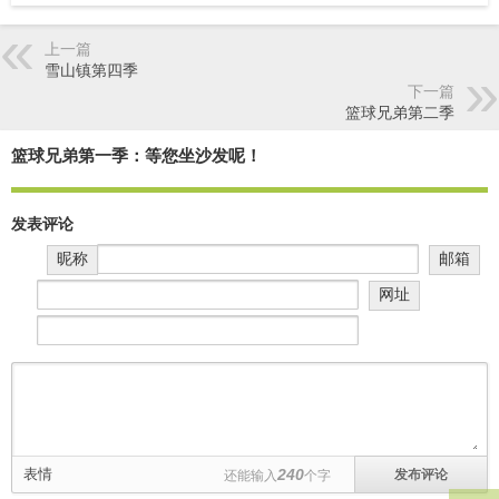
上一篇
雪山镇第四季
下一篇
篮球兄弟第二季
篮球兄弟第一季：等您坐沙发呢！
发表评论
昵称
邮箱
网址
表情
240
还能输入
个字