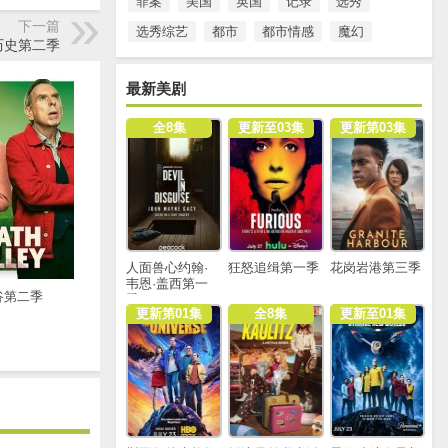
罪案
美国
英国
记录
选秀
下一篇
选秀综艺
都市
都市情感
魔幻
历史第二季
最新美剧
全8集
更新至03集
更新第03集
人面兽心约翰·
狂怒追缉第一季
花岗岩港第三季
韦恩·盖西第一
谷第二季
季
更新第01集
全8集
更新至01集