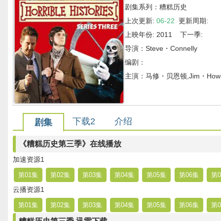
剧集系列：糟糕历史
上次更新:
06-22
更新周期:
上映年份: 2011 下一季:
导演：Steve・Connelly
编剧：
主演：马修・贝恩顿,Jim・Ho
下载2
介绍
剧集
《糟糕历史第三季》在线播放
加速资源1
第01集
第02集
第03集
第04集
第05集
第06集
第0
云播资源1
第01集
第02集
第03集
第04集
第05集
第06集
第0