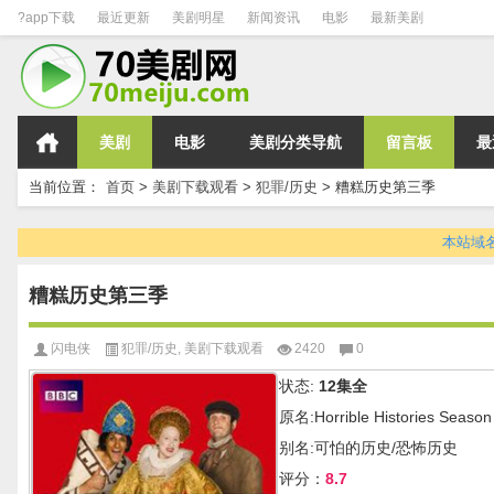
?app下载
最近更新
美剧明星
新闻资讯
电影
最新美剧
美剧
电影
美剧分类导航
留言板
最
当前位置：
首页
>
美剧下载观看
>
犯罪/历史
>
糟糕历史第三季
本站域名变
糟糕历史第三季
闪电侠
犯罪/历史
,
美剧下载观看
2420
0
状态:
12集全
原名:Horrible Histories Season
别名:可怕的历史/恐怖历史
评分：
8.7