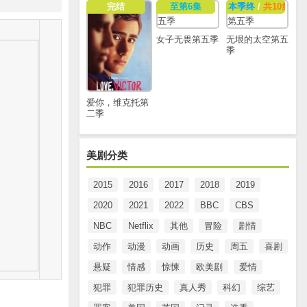
完结
至第6集
本季终
/
共10集
女子无畏第五季
无垠的太空第五
季
爱你，维克托第
二季
美剧分类
2015
2016
2017
2018
2019
2020
2021
2022
BBC
CBS
NBC
Netflix
其他
冒险
剧情
动作
动漫
动画
历史
周五
喜剧
悬疑
情感
惊悚
欧美剧
爱情
犯罪
犯罪历史
真人秀
科幻
综艺