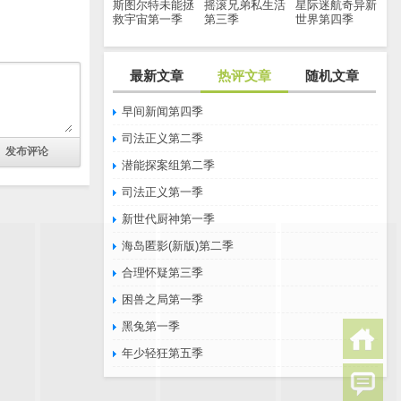
斯图尔特未能拯
摇滚兄弟私生活
星际迷航奇异新
救宇宙第一季
第三季
世界第四季
最新文章
热评文章
随机文章
早间新闻第四季
司法正义第二季
潜能探案组第二季
司法正义第一季
新世代厨神第一季
海岛匿影(新版)第二季
合理怀疑第三季
困兽之局第一季
黑兔第一季
年少轻狂第五季