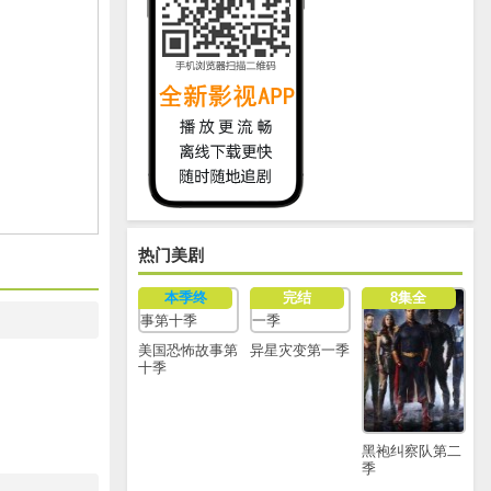
热门美剧
本季终
完结
8集全
美国恐怖故事第
异星灾变第一季
十季
黑袍纠察队第二
季