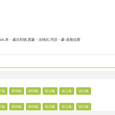
wick,本・威尔邦德,西蒙・法纳比,玛莎・豪-道格拉斯
7集
第08集
第09集
第10集
第11集
第12集
7集
第08集
第09集
第10集
第11集
第12集