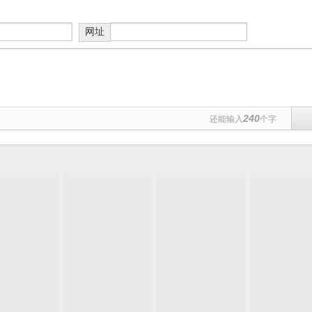
网址
240
还能输入
个字