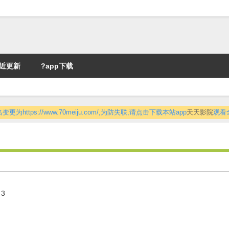
近更新
?app下载
更为https://www.70meiju.com/,为防失联,请点击下载本站app
天天影院
观看
 3