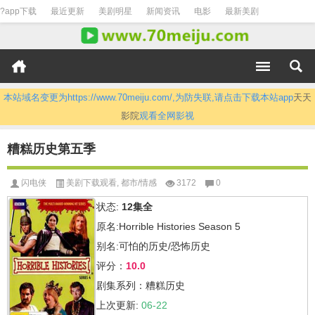
?app下载
最近更新
美剧明星
新闻资讯
电影
最新美剧
本站域名变更为https://www.70meiju.com/,为防失联,请点击下载本站app
天天
影院
观看全网影视
糟糕历史第五季
闪电侠
美剧下载观看
,
都市/情感
3172
0
状态:
12集全
原名:Horrible Histories Season 5
别名:可怕的历史/恐怖历史
评分：
10.0
剧集系列：糟糕历史
上次更新:
06-22