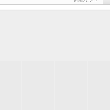
240
还能输入
个字