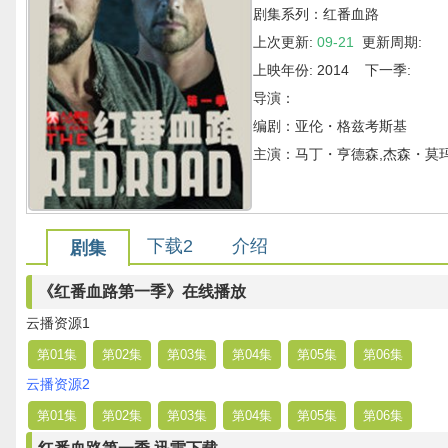
剧集系列：红番血路
上次更新:
09-21
更新周期:
上映年份: 2014 下一季:
导演：
编剧：亚伦・格兹考斯基
主演：马丁・亨德森,杰森・莫
下载2
介绍
剧集
《红番血路第一季》在线播放
云播资源1
第01集
第02集
第03集
第04集
第05集
第06集
云播资源2
第01集
第02集
第03集
第04集
第05集
第06集