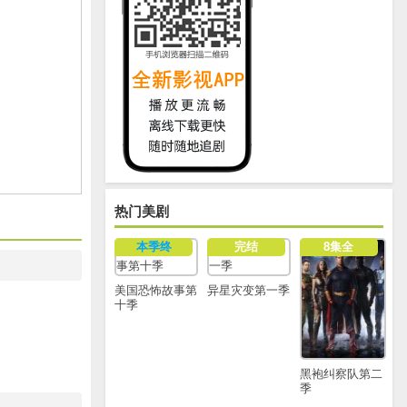
热门美剧
本季终
完结
8集全
美国恐怖故事第
异星灾变第一季
十季
黑袍纠察队第二
季