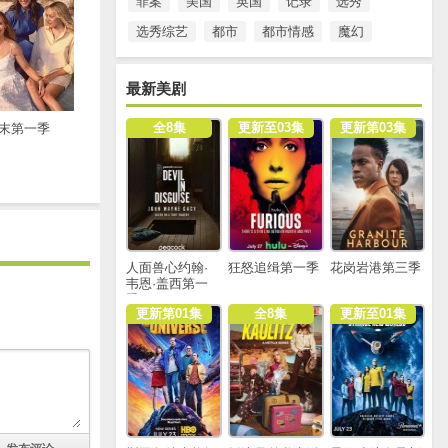
罪案
美国
英国
记录
选秀
选秀综艺
都市
都市情感
魔幻
最新美剧
全8集
更新至03集
更新第03集
末第一季
人面兽心约翰·
狂怒追缉第一季
花岗岩港第三季
韦恩·盖西第一
季
更新第01集
全8集
更新至01集