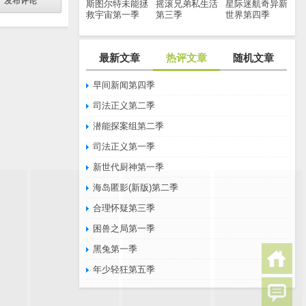
斯图尔特未能拯
摇滚兄弟私生活
星际迷航奇异新
救宇宙第一季
第三季
世界第四季
最新文章
热评文章
随机文章
早间新闻第四季
司法正义第二季
潜能探案组第二季
司法正义第一季
新世代厨神第一季
海岛匿影(新版)第二季
合理怀疑第三季
困兽之局第一季
黑兔第一季
年少轻狂第五季