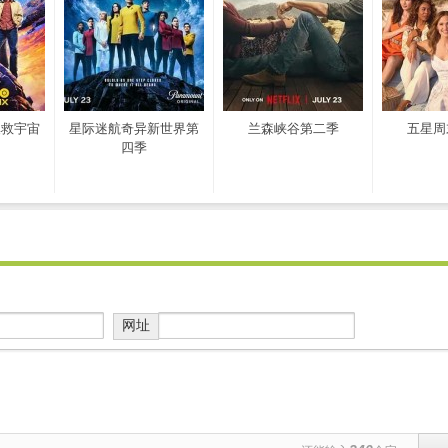
拯救宇宙
星际迷航奇异新世界第
兰森峡谷第二季
五星周
四季
网址