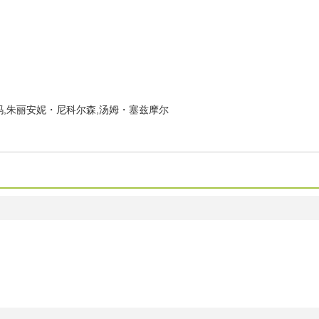
玛,朱丽安妮・尼科尔森,汤姆・塞兹摩尔