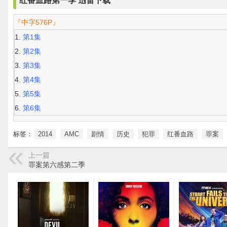
红番血路第一季 迅雷下载
『中字576P』
第1集
第2集
第3集
第4集
第5集
第6集
标签：
2014
AMC
剧情
历史
犯罪
红番血路
罪案
上一篇
罪案第六感第二季