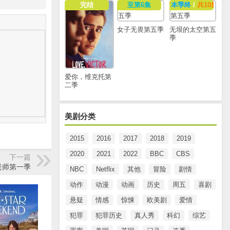
完结
至第6集
本季终
/
共10集
女子无畏第五季
无垠的太空第五
季
爱你，维克托第
二季
美剧分类
2015
2016
2017
2018
2019
2020
2021
2022
BBC
CBS
下一篇
老师第一季
NBC
Netflix
其他
冒险
剧情
动作
动漫
动画
历史
周五
喜剧
悬疑
情感
惊悚
欧美剧
爱情
犯罪
犯罪历史
真人秀
科幻
综艺