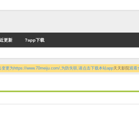
近更新
?app下载
更为https://www.70meiju.com/,为防失联,请点击下载本站app
天天影院
观看