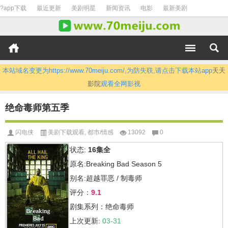
?app下载
最近更新
美剧明星
新闻资讯
电影
最新美剧
本站域名变更为https://www.70meiju.com/,为防失联,请点击下载本站app
天天
影院
观看全网影视
绝命毒师第五季
闪电侠
美剧下载观看
,
都市/情感
13092
0
状态:
16集全
原名:Breaking Bad Season 5
别名:超越罪恶 / 制毒师
评分：
9.1
剧集系列：绝命毒师
上次更新:
03-31