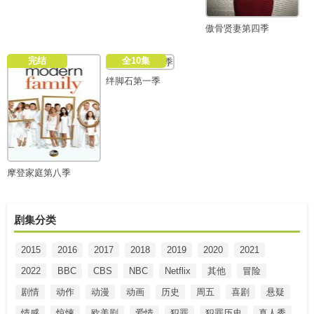
傲骨贤妻第四季
完结
全10集
绊脚石第一季
摩登家庭第八季
剧集分类
2015
2016
2017
2018
2019
2020
2021
2022
BBC
CBS
NBC
Netflix
其他
冒险
剧情
动作
动漫
动画
历史
周五
喜剧
悬疑
情感
惊悚
欧美剧
爱情
犯罪
犯罪历史
真人秀