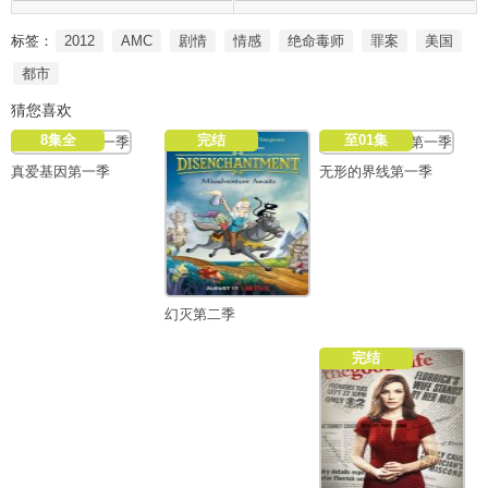
标签：
2012
AMC
剧情
情感
绝命毒师
罪案
美国
都市
猜您喜欢
8集全
完结
至01集
真爱基因第一季
无形的界线第一季
幻灭第二季
完结