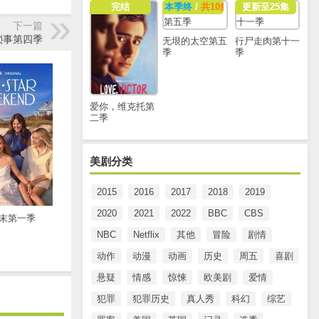
完结
本季终
/
共10集
更新至25集
下一篇
琐事第四季
无垠的太空第五
行尸走肉第十一
季
季
爱你，维克托第
二季
美剧分类
2015
2016
2017
2018
2019
2020
2021
2022
BBC
CBS
末第一季
NBC
Netflix
其他
冒险
剧情
动作
动漫
动画
历史
周五
喜剧
悬疑
情感
惊悚
欧美剧
爱情
犯罪
犯罪历史
真人秀
科幻
综艺