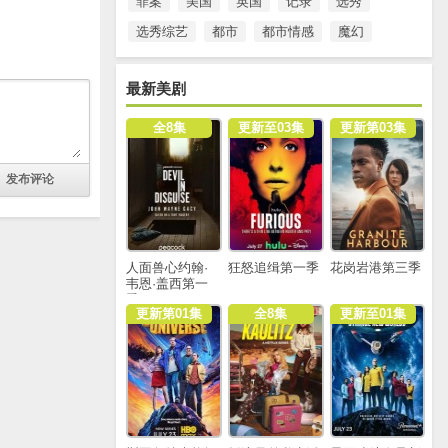
罪案
美国
英国
记录
选秀
选秀综艺
都市
都市情感
魔幻
最新美剧
全8集
更新至03集
更新第03集
人面兽心约翰·
狂怒追缉第一季
花岗岩港第三季
韦恩·盖西第一
季
更新第01集
全8集
更新至01集