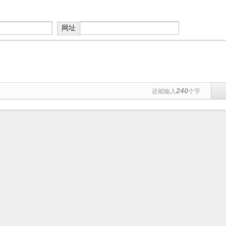
网址
240
还能输入
个字