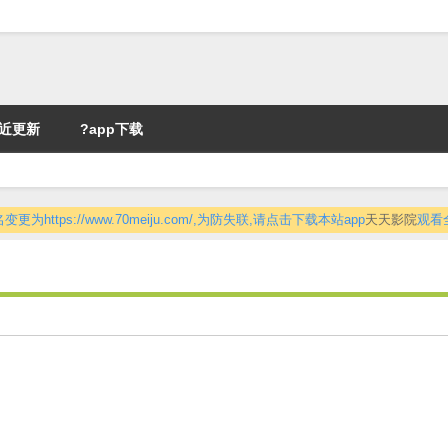
近更新
?app下载
更为https://www.70meiju.com/,为防失联,请点击下载本站app
天天影院
观看