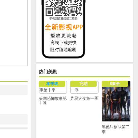
热门美剧
本季终
完结
8集全
美国恐怖故事第
异星灾变第一季
十季
黑袍纠察队第二
季