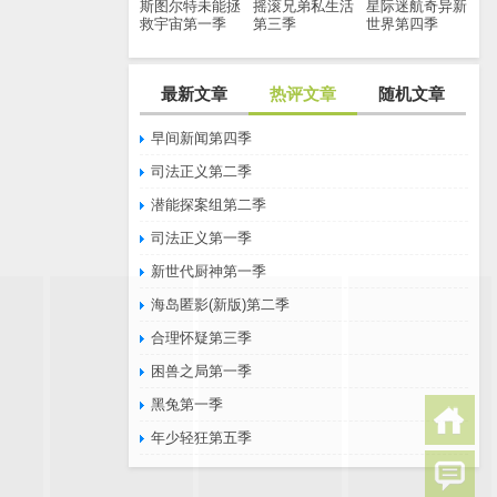
斯图尔特未能拯
摇滚兄弟私生活
星际迷航奇异新
救宇宙第一季
第三季
世界第四季
最新文章
热评文章
随机文章
早间新闻第四季
司法正义第二季
潜能探案组第二季
司法正义第一季
新世代厨神第一季
海岛匿影(新版)第二季
合理怀疑第三季
困兽之局第一季
黑兔第一季
年少轻狂第五季