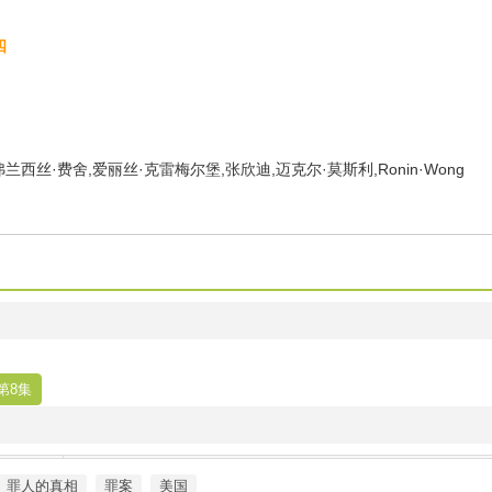
四
兰西丝·费舍,爱丽丝·克雷梅尔堡,张欣迪,迈克尔·莫斯利,Ronin·Wong
第8集
罪人的真相
罪案
美国