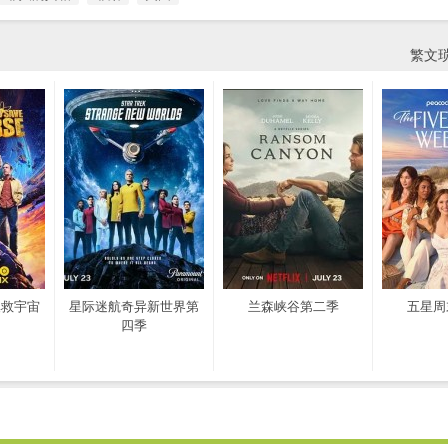
繁文
拯救宇宙
星际迷航奇异新世界第
兰森峡谷第二季
五星周
四季