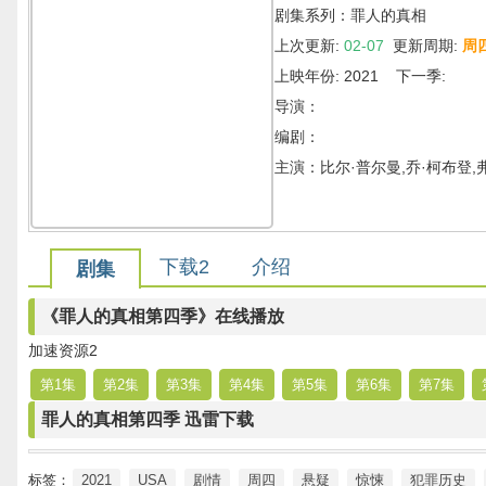
剧集系列：罪人的真相
上次更新:
02-07
更新周期:
周
上映年份: 2021 下一季:
导演：
编剧：
主演：比尔·普尔曼,乔·柯布登,弗
下载2
介绍
剧集
《罪人的真相第四季》在线播放
加速资源2
第1集
第2集
第3集
第4集
第5集
第6集
第7集
罪人的真相第四季 迅雷下载
标签：
2021
USA
剧情
周四
悬疑
惊悚
犯罪历史