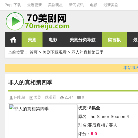
?app下载
最近更新
美剧明星
新闻资讯
电影
最新美剧
美剧
电影
美剧分类导航
留言板
最
当前位置：
首页
>
美剧下载观看
>
罪人的真相第四季
本站域名变
罪人的真相第四季
闪电侠
美剧下载观看
2147
0
状态:
8集全
原名:The Sinner Season 4
别名:罪后真相 / 罪人
评分：
9.0