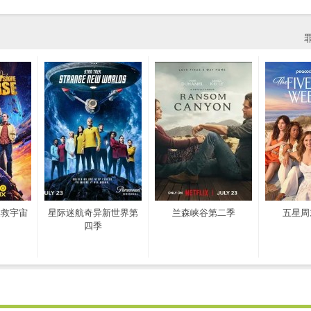
拯救宇宙
星际迷航奇异新世界第
兰森峡谷第二季
五星周
四季