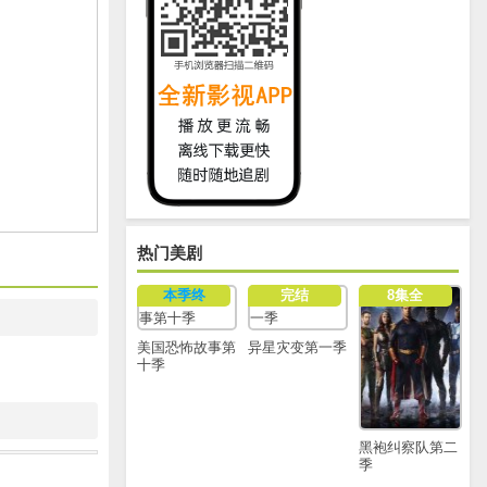
热门美剧
本季终
完结
8集全
美国恐怖故事第
异星灾变第一季
十季
黑袍纠察队第二
季