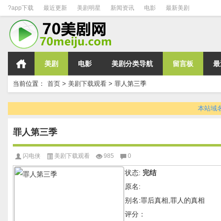
?app下载
最近更新
美剧明星
新闻资讯
电影
最新美剧
美剧
电影
美剧分类导航
留言板
最
当前位置：
首页
>
美剧下载观看
>
罪人第三季
本站域名变
罪人第三季
闪电侠
美剧下载观看
985
0
状态:
完结
原名:
别名:罪后真相,罪人的真相
评分：