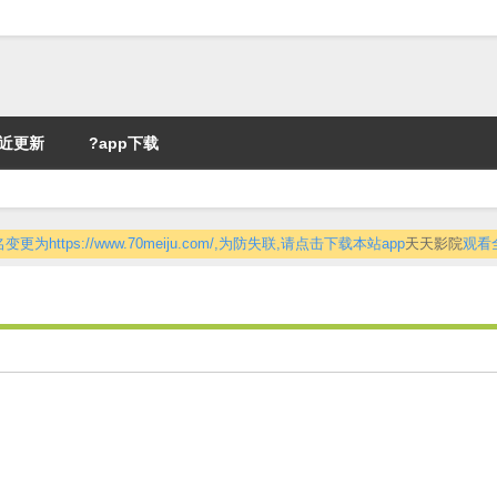
近更新
?app下载
更为https://www.70meiju.com/,为防失联,请点击下载本站app
天天影院
观看