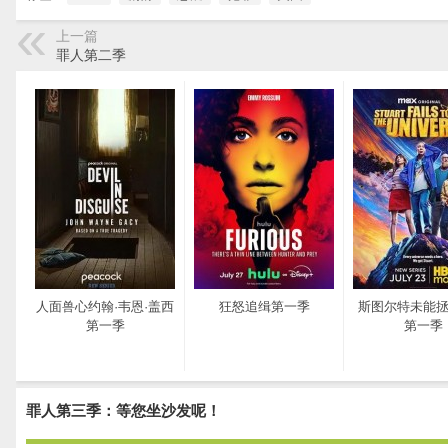
上一篇
罪人第二季
人面兽心约翰·韦恩·盖西
狂怒追缉第一季
斯图尔特未能
第一季
第一季
罪人第三季：等您坐沙发呢！