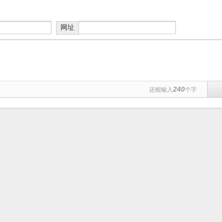
网址
240
还能输入
个字