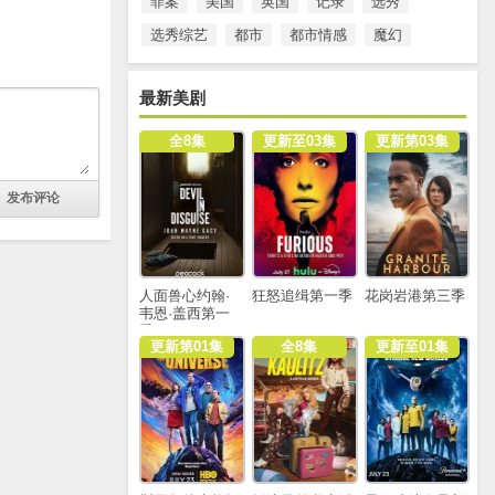
罪案
美国
英国
记录
选秀
选秀综艺
都市
都市情感
魔幻
最新美剧
全8集
更新至03集
更新第03集
人面兽心约翰·
狂怒追缉第一季
花岗岩港第三季
韦恩·盖西第一
季
更新第01集
全8集
更新至01集