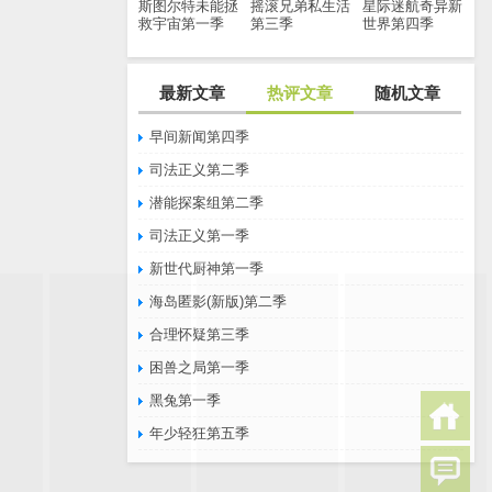
斯图尔特未能拯
摇滚兄弟私生活
星际迷航奇异新
救宇宙第一季
第三季
世界第四季
最新文章
热评文章
随机文章
早间新闻第四季
司法正义第二季
潜能探案组第二季
司法正义第一季
新世代厨神第一季
海岛匿影(新版)第二季
合理怀疑第三季
困兽之局第一季
黑兔第一季
年少轻狂第五季