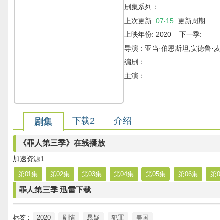
剧集系列：
上次更新:
07-15
更新周期:
上映年份: 2020 下一季:
导演：亚当·伯恩斯坦,安德鲁·麦
编剧：
主演：
下载2
介绍
剧集
《罪人第三季》在线播放
加速资源1
第01集
第02集
第03集
第04集
第05集
第06集
第0
罪人第三季 迅雷下载
标签：
2020
剧情
悬疑
犯罪
美国