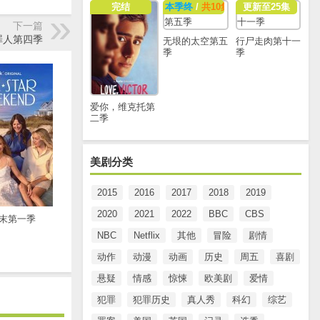
完结
本季终
/
共10集
更新至25集
下一篇
罪人第四季
无垠的太空第五
行尸走肉第十一
季
季
爱你，维克托第
二季
美剧分类
2015
2016
2017
2018
2019
2020
2021
2022
BBC
CBS
末第一季
NBC
Netflix
其他
冒险
剧情
动作
动漫
动画
历史
周五
喜剧
悬疑
情感
惊悚
欧美剧
爱情
犯罪
犯罪历史
真人秀
科幻
综艺