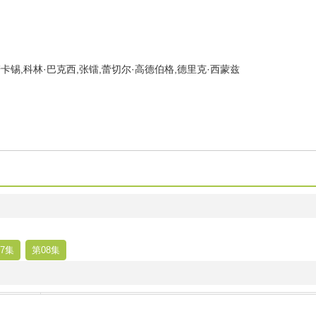
卡锡,科林·巴克西,张镭,蕾切尔·高德伯格,德里克·西蒙兹
7集
第08集