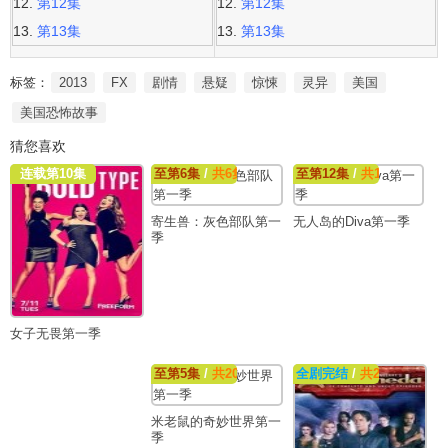
第12集
第12集
第13集
第13集
标签：
2013
FX
剧情
悬疑
惊悚
灵异
美国
美国恐怖故事
猜您喜欢
连载第10集
至第6集
/
共6集
至第12集
/
共12集
寄生兽：灰色部队第一
无人岛的Diva第一季
季
女子无畏第一季
至第5集
/
共20集
全剧完结
/
共22集
米老鼠的奇妙世界第一
季