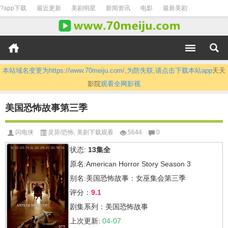
?app下载
最近更新
美剧明星
新闻资讯
电影
最新美剧
本站域名变更为https://www.70meiju.com/,为防失联,请点击下载本站app
天天
影院
观看全网影视
美国恐怖故事第三季
闪电侠
灵异/恐怖
,
美剧下载观看
5644
0
状态:
13集全
原名:American Horror Story Season 3
别名:美国恐怖故事：女巫集会第三季
评分：
9.1
剧集系列：美国恐怖故事
上次更新:
04-07