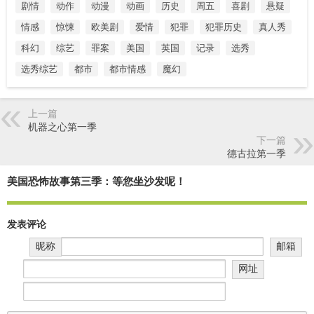
剧情
动作
动漫
动画
历史
周五
喜剧
悬疑
情感
惊悚
欧美剧
爱情
犯罪
犯罪历史
真人秀
科幻
综艺
罪案
美国
英国
记录
选秀
选秀综艺
都市
都市情感
魔幻
上一篇
机器之心第一季
下一篇
德古拉第一季
美国恐怖故事第三季：等您坐沙发呢！
发表评论
昵称
邮箱
网址