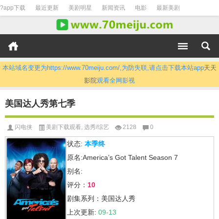
?app下载
最近更新
美剧明星
新闻资讯
电影
最新美剧
本站域名变更为https://www.70meiju.com/,为防失联,请点击下载本站app
天天
影院
观看全网影视
美国达人秀第七季
闪电侠
美剧下载观看
,
选秀/综艺
2128
0
状态:
本季终
原名:America’s Got Talent Season 7
别名:
评分：
10
剧集系列：美国达人秀
上次更新:
09-13