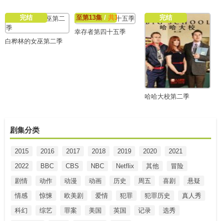
完结
至第13集
/
共13集
完结
幸存者第四十五季
白桦林的女巫第二季
哈哈大校第二季
剧集分类
2015
2016
2017
2018
2019
2020
2021
2022
BBC
CBS
NBC
Netflix
其他
冒险
剧情
动作
动漫
动画
历史
周五
喜剧
悬疑
情感
惊悚
欧美剧
爱情
犯罪
犯罪历史
真人秀
科幻
综艺
罪案
美国
英国
记录
选秀