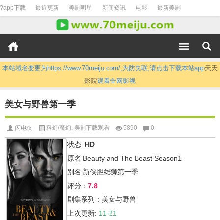
?app下载
最近更新
美剧明星
新闻资讯
电影
最新美剧
本站域名变更为https://www.70meiju.com/,为防失联,请点击下载本站app
天天
影院
观看全网影视
美女与野兽第一季
闪电侠
科幻/魔幻
,
美剧下载观看
5890
0
状态:
HD
原名:Beauty and The Beast Season1
别名:新侠胆雄狮第一季
评分：
7.8
剧集系列：美女与野兽
上次更新:
11-21