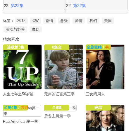
第22集
第22集
标签：
2012
CW
剧情
悬疑
爱情
科幻
美国
美女与野兽
魔幻
猜您喜欢
连载第3集
8集全
全剧完结
/
共17集
人生七年之56岁篇
无声的证言第三季
三女闹周末
至第4集
/
共8集
全8集
完结
后备主厨第一季
PaulAmerican第一季